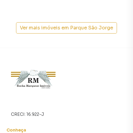
Marqueze Imóveis é uma imobiliária digital com imóveis
em diversas cidades do Brasil, incluindo São Paulo.
Na Rocha Marqueze Imóveis você consegue vender ou
Ver mais imóveis em
Parque São Jorge
alugar seu imóvel muito mais rápido do que em imobiliárias
tradicionais. Já vendemos e locamos diversos imóveis em
São Paulo, especialmente em Parque São Jorge. Isso
porque temos uma equipe de marketing digital focada em
produzir campanhas específicas para São Paulo, o que
aumenta muito o número de contatos interessados e
tendo como consequência uma maior chance de vender ou
alugar seu imóvel mais rápido. Contamos também com um
time de programadores, corretores treinados e uma
central de atendimento preparada para atender
proprietários e inquilinos.
CRECI:
16.922-J
Conheça