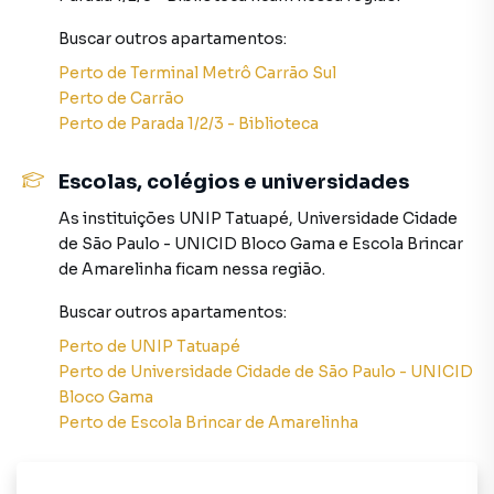
**Localização Estratégica:**
Buscar outros
apartamentos
:
Perto de
Terminal Metrô Carrão Sul
Situado em uma localização privilegiada, o imóvel
Perto de
Carrão
proporciona fácil acesso a uma variedade de comércios,
Perto de
Parada 1/2/3 - Biblioteca
restaurantes, escolas e hospitais, garantindo praticidade e
comodidade no dia a dia. A proximidade com o Esporte
Escolas, colégios e universidades
Clube Corinthians, a faculdade Unip e o Parque do Piqueri
adicionam um charme especial à região. Além disso, a
As instituições
UNIP Tatuapé
,
Universidade Cidade
apenas 3 quadras do metrô Carrão, com linhas de ônibus
de São Paulo - UNICID Bloco Gama
e
Escola Brincar
nas proximidades e acesso rápido às principais vias, a
de Amarelinha
ficam nessa região.
mobilidade urbana é facilitada, proporcionando mais
tempo para aproveitar as atividades que realmente
Buscar outros
apartamentos
:
importam.
Perto de
UNIP Tatuapé
Perto de
Universidade Cidade de São Paulo - UNICID
**Conclusão:**
Bloco Gama
Perto de
Escola Brincar de Amarelinha
Este é mais do que um imóvel; é a materialização de um
estilo de vida completo e repleto de conveniências. Não
perca a oportunidade de investir em um espaço que