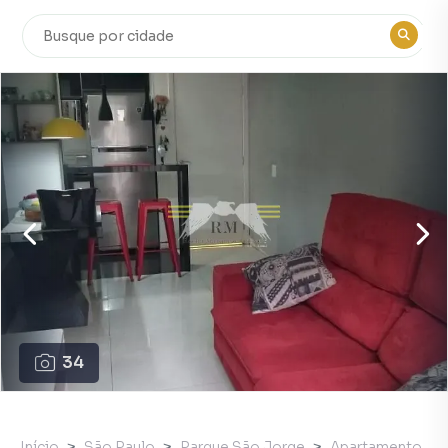
34
Início
São Paulo
Parque São Jorge
Apartamento