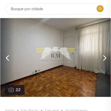
22
Início
São Paulo
Tatuapé
Apartamento