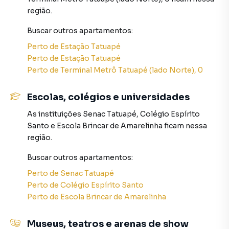
região.
Localização:
Buscar outros
apartamentos
:
A localização é um dos grandes atrativos deste imóvel.
Próximo à Avenida Radial Leste, facilita o acesso a diversas
Perto de
Estação Tatuapé
regiões da cidade. A proximidade ao Parque do Piqueri é
Perto de
Estação Tatuapé
ideal para quem gosta de atividades ao ar livre e momentos
Perto de
Terminal Metrô Tatuapé (lado Norte), 0
de lazer em contato com a natureza. A Avenida Celso
Garcia, um dos principais eixos comerciais da região,
Escolas, colégios e universidades
oferece uma vasta gama de serviços e comércios, desde
As instituições
Senac Tatuapé
,
Colégio Espírito
restaurantes e padarias até escolas e centros
Santo
e
Escola Brincar de Amarelinha
ficam nessa
educacionais.
região.
Comércio e Serviços:
Buscar outros
apartamentos
:
A região é extremamente bem servida de comércio e
Perto de
Senac Tatuapé
serviços. Restaurantes variados, padarias tradicionais,
Perto de
Colégio Espírito Santo
supermercados, escolas de excelente qualidade,
Perto de
Escola Brincar de Amarelinha
academias, farmácias e muito mais estão à disposição,
tudo a poucos minutos de distância, proporcionando uma
vida prática e confortável.
Museus, teatros e arenas de show