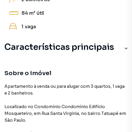
84 m²
útil
1
vaga
Características principais
Aquecimento a Gás
Andar Alto
Sobre o imóvel
Portaria 24h
Apartamento à venda ou para alugar com 3 quartos, 1 vaga
e 2 banheiros.
Salão de Festas
Localizado
no Condomínio
Condomínio Edifício
Sala de estar
Mosqueteiro
,
em
Rua Santa Virgínia
,
no bairro Tatuapé
em
São Paulo
.