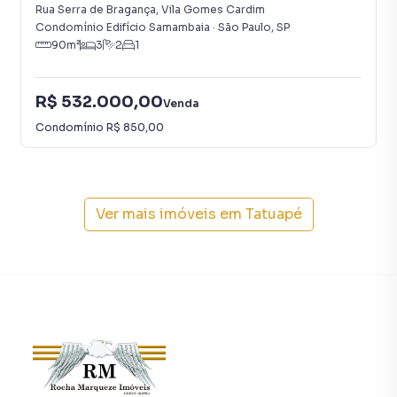
imóvel mais rápido. Contamos também com um time de
Rua Serra de Bragança
,
Vila Gomes Cardim
programadores, corretores treinados e uma central de
Condomínio Edifício Samambaia
·
São Paulo
,
SP
90
m²
3
2
1
atendimento preparada para atender proprietários e
inquilinos.
R$ 532.000,00
Venda
Condomínio
R$ 850,00
Ver mais imóveis em
Tatuapé