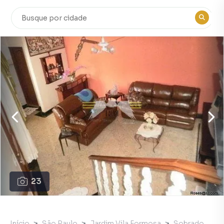
23
Início
São Paulo
Jardim Vila Formosa
Sobrado