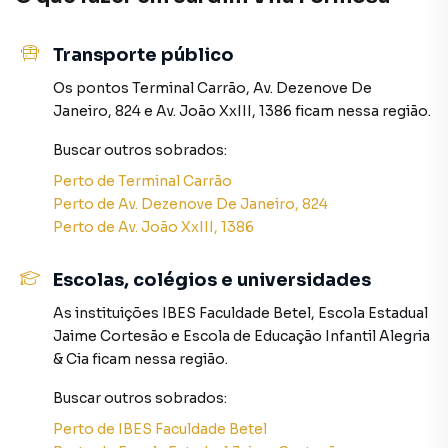
em diversas cidades do Brasil, incluindo São Paulo.
Na Rocha Marqueze Imóveis você consegue vender ou
Transporte público
alugar seu imóvel muito mais rápido do que em imobiliárias
Os pontos
Terminal Carrão
,
Av. Dezenove De
tradicionais. Já vendemos e locamos diversos imóveis em
Janeiro, 824
e
Av. João XxIII, 1386
ficam nessa região.
São Paulo, especialmente em Jardim Vila Formosa. Isso
porque temos uma equipe de marketing digital focada em
Buscar outros
sobrados
:
produzir campanhas específicas para São Paulo, o que
Perto de
Terminal Carrão
aumenta muito o número de contatos interessados e
Perto de
Av. Dezenove De Janeiro, 824
tendo como consequência uma maior chance de vender ou
Perto de
Av. João XxIII, 1386
alugar seu imóvel mais rápido. Contamos também com um
time de programadores, corretores treinados e uma
Escolas, colégios e universidades
central de atendimento preparada para atender
proprietários e inquilinos.
As instituições
IBES Faculdade Betel
,
Escola Estadual
Jaime Cortesão
e
Escola de Educação Infantil Alegria
& Cia
ficam nessa região.
Buscar outros
sobrados
:
Perto de
IBES Faculdade Betel