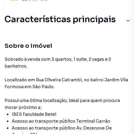
Características principais
Armário Cozinha
Armário Suíte
Sobre o imóvel
Portão Eletrônico
Sobrado à venda com 3 quartos, 1 suite, 2 vagas e 2
banheiros.
Churrasqueira
Localizado
em
Rua Oliveira Catrambi
,
no bairro Jardim Vila
Entrada Lateral
Formosa
em São Paulo
.
Possui uma ótima localização, ideal para quem procura
morar próximo a:
IBES Faculdade Betel
Acesso ao transporte público Terminal Carrão
Acesso ao transporte público Av. Dezenove De