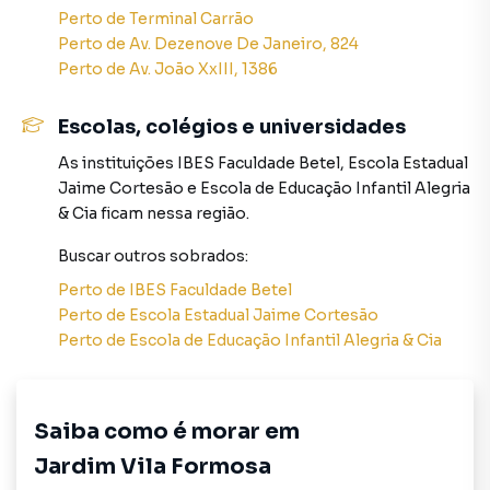
Perto de
Terminal Carrão
A Rocha Marqueze Imóveis tem mais opções de
Perto de
Av. Dezenove De Janeiro, 824
apartamentos, casas residenciais e comerciais, sobrados,
Perto de
Av. João XxIII, 1386
terrenos, lojas e barracões para venda ou locação, além de
empreendimentos em construção ou lançamentos na
Escolas, colégios e universidades
planta em Jardim Vila Formosa e em outras regiões de São
As instituições
IBES Faculdade Betel
,
Escola Estadual
Paulo. Aqui você encontra milhares de ofertas para
Jaime Cortesão
e
Escola de Educação Infantil Alegria
encontrar o imóvel que mais combina com seu estilo de
& Cia
ficam nessa região.
vida.
Buscar outros
sobrados
:
Negocie seu imóvel de forma totalmente online, com
Perto de
IBES Faculdade Betel
segurança e tranquilidade. Na Rocha Marqueze Imóveis
Perto de
Escola Estadual Jaime Cortesão
você consegue comprar ou alugar um imóvel em São Paulo
Perto de
Escola de Educação Infantil Alegria & Cia
mesmo não estando na cidade e com a praticidade de
fazer tudo online, direto do seu computador ou
smartphone. Nós criamos soluções inovadoras para
simplificar a relação de proprietários, inquilinos e
Saiba como é morar em
compradores com o mercado imobiliário.
Jardim Vila Formosa