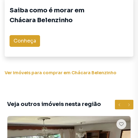
tendo como consequência uma maior chance de vender ou
Saiba como é morar em
alugar seu imóvel mais rápido. Contamos também com um
Chácara Belenzinho
time de programadores, corretores treinados e uma
central de atendimento preparada para atender
proprietários e inquilinos.
Conheça
Ver imóveis
para comprar em Chácara Belenzinho
Veja outros imóveis nesta região