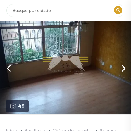
43
Início
São Paulo
Chácara Belenzinho
Sobrado