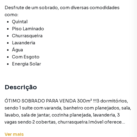
Desfrute de
um sobrado
, com diversas comodidades
como:
Quintal
Piso Laminado
Churrasqueira
Lavanderia
Água
Com Esgoto
Energia Solar
Descrição
ÓTIMO SOBRADO PARA VENDA 300m² !!!3 dormitórios,
sendo 1 suíte com varanda, banheiro com planejados, sala,
lavabo, sala de jantar, cozinha planejada, lavanderia, 3
vagas sendo 2 cobertas, churrasqueira.Imóvel oferece
edícula com banheiro.Bom acabamento piso laminado,
Ver
mais
cerâmica.Comércios variados, acesso a linhas de