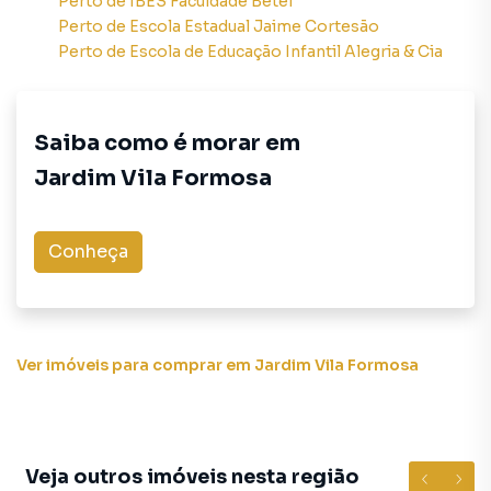
Perto de
IBES Faculdade Betel
produzir campanhas específicas para São Paulo, o que
Perto de
Escola Estadual Jaime Cortesão
aumenta muito o número de contatos interessados e
Perto de
Escola de Educação Infantil Alegria & Cia
tendo como consequência uma maior chance de vender ou
alugar seu imóvel mais rápido. Contamos também com um
time de programadores, corretores treinados e uma
Saiba como é morar em
central de atendimento preparada para atender
proprietários e inquilinos.
Jardim Vila Formosa
Conheça
Ver imóveis
para comprar em Jardim Vila Formosa
Veja outros imóveis nesta região