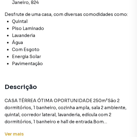
Janeiro, 824
Desfrute de
uma casa
, com diversas comodidades como:
Quintal
Piso Laminado
Lavanderia
Água
Com Esgoto
Energia Solar
Pavimentação
Descrição
CASA TÉRREA ÓTIMA OPORTUNIDADE 250m²São 2
dormitórios, 1 banheiro, cozinha ampla, sala 2 ambiente,
quintal, corredor lateral, lavanderia, edícula com 2
dormitórios, 1 banheiro e hall de entrada.Bom
acabamento, piso cerâmica, carpete de madeira, 4 vagas
Ver
mais
fixas cobertas.Lugar tranquilo, ótima localização, acesso as