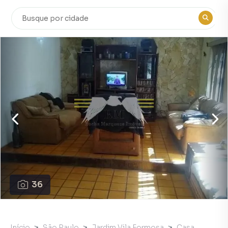
36
Início
São Paulo
Jardim Vila Formosa
Casa