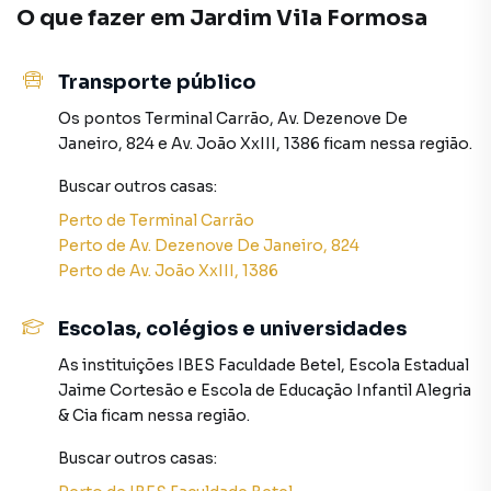
vida.
O que fazer em
Jardim Vila Formosa
Negocie seu imóvel de forma totalmente online, com
Transporte público
segurança e tranquilidade. Na Rocha Marqueze Imóveis
você consegue comprar ou alugar um imóvel em São Paulo
Os pontos
Terminal Carrão
,
Av. Dezenove De
mesmo não estando na cidade e com a praticidade de
Janeiro, 824
e
Av. João XxIII, 1386
ficam nessa região.
fazer tudo online, direto do seu computador ou
smartphone. Nós criamos soluções inovadoras para
Buscar outros
casas
:
simplificar a relação de proprietários, inquilinos e
Perto de
Terminal Carrão
compradores com o mercado imobiliário.
Perto de
Av. Dezenove De Janeiro, 824
Perto de
Av. João XxIII, 1386
Anuncie seu imóvel! É fácil, rápido e gratuito! A Rocha
Marqueze Imóveis é uma imobiliária digital com imóveis
Escolas, colégios e universidades
em diversas cidades do Brasil, incluindo São Paulo.
As instituições
IBES Faculdade Betel
,
Escola Estadual
Na Rocha Marqueze Imóveis você consegue vender ou
Jaime Cortesão
e
Escola de Educação Infantil Alegria
alugar seu imóvel muito mais rápido do que em imobiliárias
& Cia
ficam nessa região.
tradicionais. Já vendemos e locamos diversos imóveis em
Buscar outros
casas
:
São Paulo, especialmente em Jardim Vila Formosa. Isso
porque temos uma equipe de marketing digital focada em