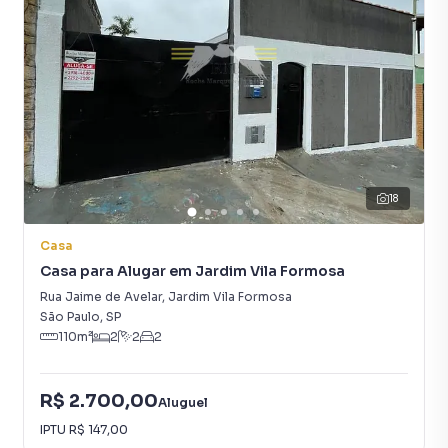
Sala
18
Casa
Casa para Alugar em Jardim Vila Formosa
Rua Jaime de Avelar
,
Jardim Vila Formosa
São Paulo
,
SP
110
m²
2
2
2
R$ 2.700,00
Aluguel
IPTU
R$ 147,00