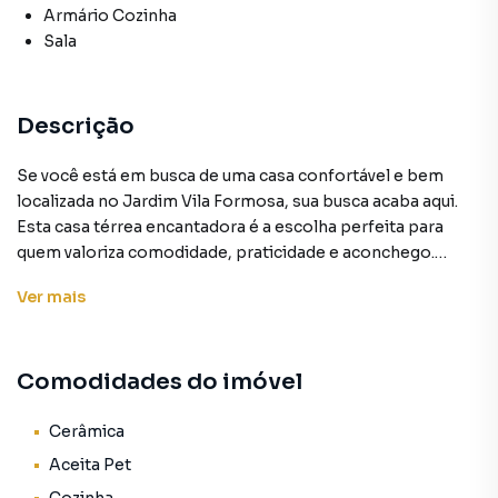
Armário Cozinha
Sala
Descrição
Se você está em busca de uma casa confortável e bem
localizada no Jardim Vila Formosa, sua busca acaba aqui.
Esta casa térrea encantadora é a escolha perfeita para
quem valoriza comodidade, praticidade e aconchego.
Ver
mais
Ao entrar nesta propriedade, você será recebido por um
ambiente acolhedor e funcional. O espaço de estar é
iluminado e arejado, proporcionando um lugar agradável
Comodidades do imóvel
para relaxar e passar tempo com a família. A disposição da
casa é ideal para quem busca facilidade de locomoção,
especialmente para aqueles que preferem evitar escadas.
Cerâmica
Aceita Pet
A cozinha é prática e funcional, oferecendo amplo espaço