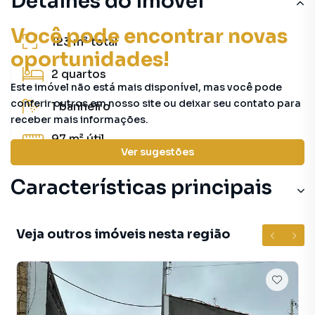
Detalhes do imóvel
Você pode encontrar novas
123 m²
total
oportunidades!
2
quartos
Este imóvel não está mais disponível, mas você pode
conferir outros em nosso site ou deixar seu contato para
1
banheiro
receber mais informações.
97 m²
útil
Ver sugestões
Características principais
Aceita Pet
Veja outros imóveis nesta região
Cozinha
Lavanderia
Armário Cozinha