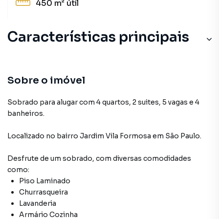
450 m²
útil
Características principais
Churrasqueira
Armário Cozinha
Sobre o imóvel
Sala de Jantar
Sobrado para alugar com 4 quartos, 2 suites, 5 vagas e 4
banheiros.
Armário Suíte
Localizado
no bairro Jardim Vila Formosa
em São Paulo
.
Portão Eletrônico
Desfrute de
um sobrado
, com diversas comodidades
como:
Piso Laminado
Churrasqueira
Lavanderia
Armário Cozinha