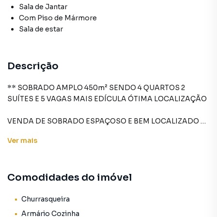
Sala de Jantar
Com Piso de Mármore
Sala de estar
Descrição
** SOBRADO AMPLO 450m² SENDO 4 QUARTOS 2
SUÍTES E 5 VAGAS MAIS EDÍCULA ÓTIMA LOCALIZAÇÃO
VENDA DE SOBRADO ESPAÇOSO E BEM LOCALIZADO –
450M² DE PURA COMODIDADE!
Ver
mais
Se você está em busca de um imóvel amplo, confortável e
com ótima localização, temos o sobrado ideal para você e
Comodidades do imóvel
sua família! Este maravilhoso sobrado de **450m² de área
construída** oferece tudo o que você precisa para viver
com comodidade e qualidade de vida.
Churrasqueira
Armário Cozinha