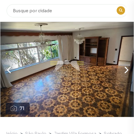
71
Início
São Paulo
Jardim Vila Formosa
Sobrado