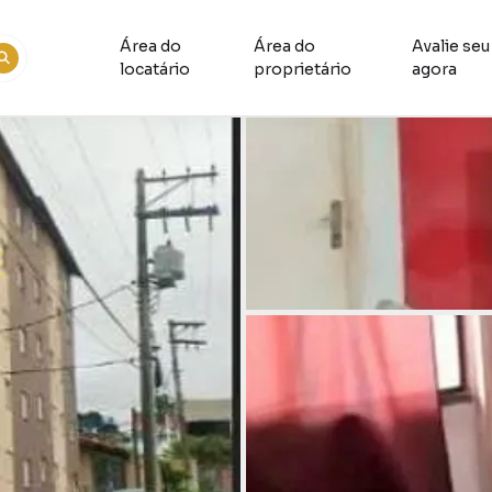
Área do
Área do
Avalie seu
locatário
proprietário
agora