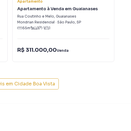
Apartamento
Apa
Apartamento à Venda em Guaianases
Ap
Rua Coutinho e Melo
,
Guaianases
Rua
Mondrian Residencial
·
São Paulo
,
SP
São
55
m²
3
1
1
R$
R$ 311.000,00
Venda
Con
eis em
Cidade Boa Vista