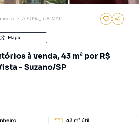
amento
AP0195_ROCMAR
Mapa
órios à venda, 43 m² por R$
Vista - Suzano/SP
nheiro
43 m²
útil