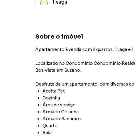
1
vaga
Sobre o imóvel
Apartamento à venda com 2 quartos, 1 vaga e 1
Localizado
no Condomínio
Condomínio Residê
Boa Vista
em Suzano
.
Desfrute de
um apartamento
, com diversas 
Aceita Pet
Cozinha
Área de serviço
Armário Cozinha
Armário Banheiro
Quarto
Sala