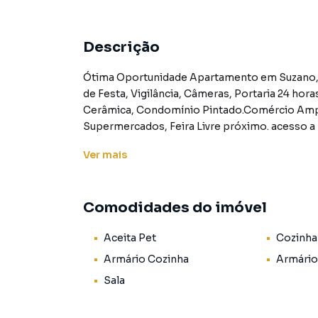
Descrição
Ótima Oportunidade Apartamento em Suzano, 4° Andar, 2 dormitório. Sala, Cozinha, Banheiro, Salão
de Festa, Vigilância, Câmeras, Portaria 24 ho
Cerâmica, Condomínio Pintado.Comércio Amplo no Local, Próximo á Creche, Posto de 
Supermercados, Feira Livre próximo. acesso 
corretores de plantão.Imagens Ilustrativas - Su
Ver
mais
Apartamento para Venda em região valorizada 
Comodidades do imóvel
o que procurava ou deseja mais informações
nossa equipe pelo telefone (11) 2918-4000.
Aceita Pet
Cozinha
A Rocha Marqueze Imóveis tem mais opções de
Armário Cozinha
Armário
sobrados, terrenos, lojas e barracões para 
Sala
construção ou lançamentos na planta em Cidad
encontra milhares de ofertas para encontrar o