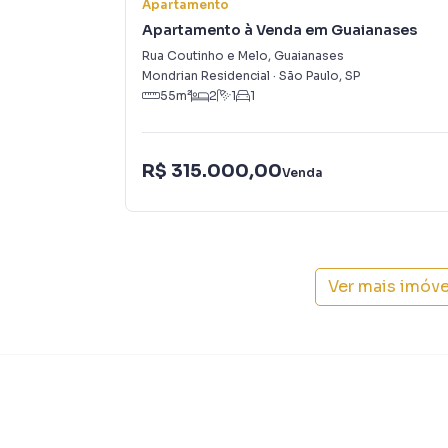
Apartamento
Apartamento à Venda em Guaianases
Rua Coutinho e Melo
,
Guaianases
Mondrian Residencial
·
São Paulo
,
SP
55
m²
2
1
1
R$ 315.000,00
Venda
Ver mais imóv