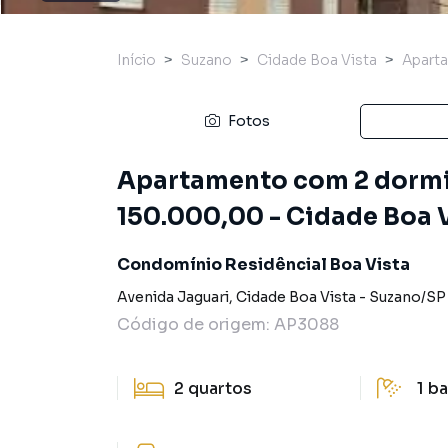
Início
Suzano
Cidade Boa Vista
Apart
Fotos
Apartamento com 2 dormit
150.000,00 - Cidade Boa 
Condomínio Residêncial Boa Vista
Avenida Jaguari
,
Cidade Boa Vista
-
Suzano
/
SP
Código de origem:
AP3088
2
quartos
1
ba