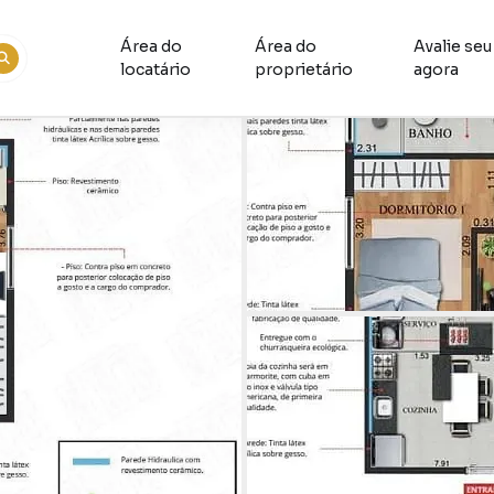
Área do
Área do
Avalie seu
locatário
proprietário
agora