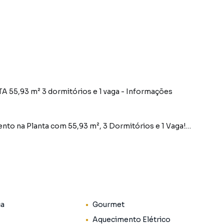
ações
to na Planta com 55,93 m², 3 Dormitórios e 1 Vaga!
ocure mais! Este maravilhoso apartamento na planta
m conforto e estilo. Com uma área de 55,93 m², o
deles uma suíte, proporcionando espaço e privacidade
ca
Gourmet
ara momentos de lazer e descanso. A varanda gourmet,
a para reunir amigos e familiares em almoços e jantares
Aquecimento Elétrico