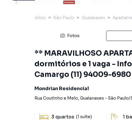
Início
São Paulo
Guaianases
Apartam
Fotos
** MARAVILHOSO APARTA
dormitórios e 1 vaga - In
Camargo (11) 94009-6980 !
Mondrian Residencial
Rua Coutinho e Melo
,
Guaianases
-
São Paulo
/
3
quartos
1
ba
(1 suíte)