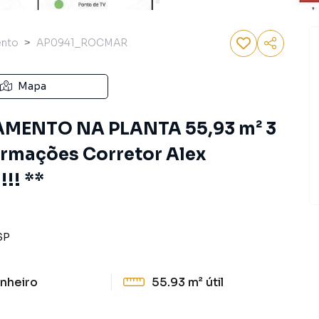
ento
AP0941_ROCMAR
Mapa
MENTO NA PLANTA 55,93 m² 3
formações Corretor Alex
!! **
SP
nheiro
55.93 m²
útil