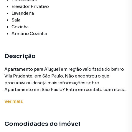
Elevador Privativo
Lavanderia
Sala
Cozinha
Armário Cozinha
Descrição
Apartamento para Aluguel em região valorizada do bairro
Vila Prudente, em São Paulo. Não encontrou o que
procurava ou deseja mais informações sobre
Apartamento em São Paulo? Entre em contato com nossa
equipe pelo telefone (11) 2918-4000.
Ver
mais
A Rocha Marqueze Imóveis tem mais opções de
apartamentos, casas residenciais e comerciais, sobrados,
Comodidades do imóvel
terrenos, lojas e barracões para venda ou locação, além de
empreendimentos em construção ou lançamentos na