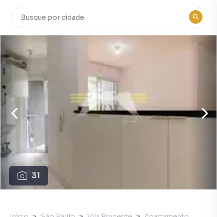
31
Início
São Paulo
Vila Prudente
Apartamento