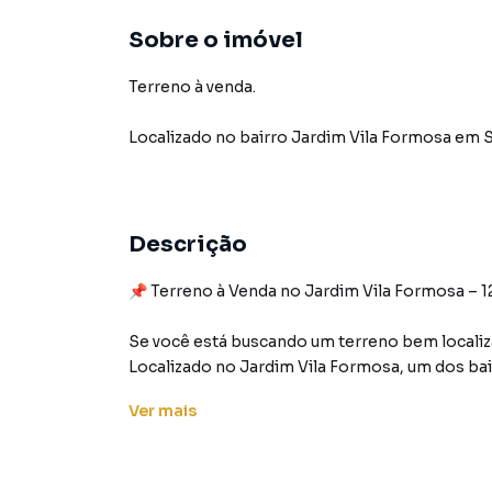
Sobre o imóvel
Terreno à venda.
Localizado
no bairro Jardim Vila Formosa
em S
Descrição
📌 Terreno à Venda no Jardim Vila Formosa – 1
Se você está buscando um terreno bem localiza
Localizado no Jardim Vila Formosa, um dos bai
terreno oferece 125m² de área total e reúne tu
Ver
mais
seja para morar, investir ou empreender.
🏡 Características do Terreno: