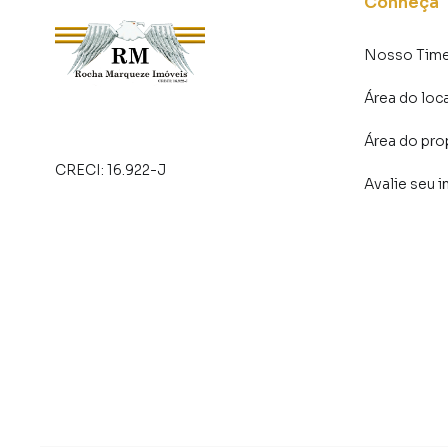
Conheça
Restaurantes e lanchonetes
Nosso Tim
Linhas de ônibus e acesso rápido às principais 
Área do loc
É o local perfeito para quem busca tranquilid
constante crescimento e valorização imobiliári
Área do pro
CRECI:
16.922-J
Avalie seu 
💡 Por que este terreno é uma excelente opor
Região em plena expansão
Fácil acesso a transporte, comércio e serviços
Bairro seguro e de ótima vizinhança
Espaço versátil que se adapta a diferentes tip
Ótima relação custo-benefício