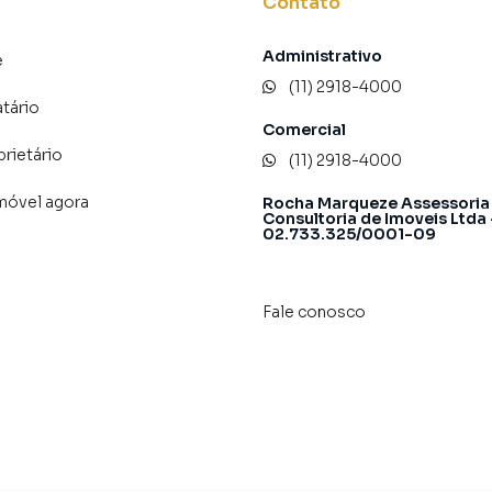
Contato
Administrativo
e
vias da região
(11) 2918-4000
atário
ade com conveniência, além de ser uma área em
Comercial
a.
prietário
(11) 2918-4000
imóvel agora
Rocha Marqueze Assessoria
tunidade?
Consultoria de Imoveis Ltda
02.733.325/0001-09
Fale conosco
os de plantas