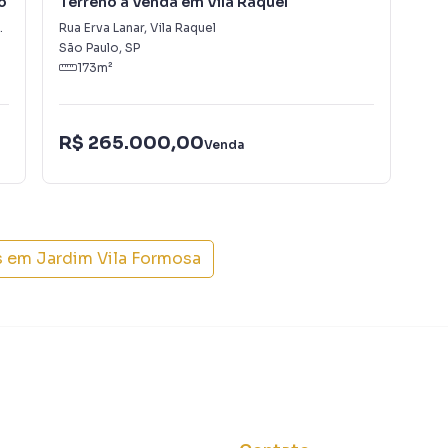
o
Terreno à Venda em Vila Raquel
Te
Rua Erva Lanar
,
Vila Raquel
Jar
São Paulo
,
SP
São
173
m²
o de aprovação e execução da construção.
R$ 265.000,00
R$
Venda
osa
ntir qualidade de vida, praticidade e valorização.
e comércios, como:
s em
Jardim Vila Formosa