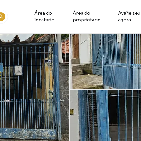
Área do
Área do
Avalie seu
locatário
proprietário
agora