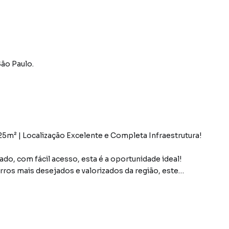
ão Paulo
.
25m² | Localização Excelente e Completa Infraestrutura!
do, com fácil acesso, esta é a oportunidade ideal!
rros mais desejados e valorizados da região, este
do o que você precisa para tirar seu projeto do papel,