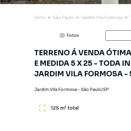
Início
São Paulo
Jardim Vila Formosa
Fotos
TERRENO Á VENDA ÓTIMA
E MEDIDA 5 X 25 - TODA 
JARDIM VILA FORMOSA - 
Jardim Vila Formosa
-
São Paulo
/
SP
125 m²
total