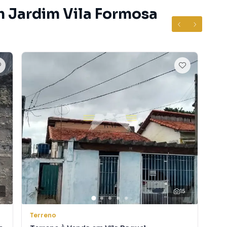
m Jardim Vila Formosa
comerciais
ta, garantindo economia e praticidade para quem deseja
15
Terreno
Ter