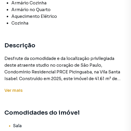
Armário Cozinha
Armário no Quarto
Aquecimento Elétrico
Cozinha
Descrição
Desfrute da comodidade e da localização privilegiada
deste atraente studio no coração de São Paulo,
Condomínio Residencial PRCE Picinguaba, na Vila Santa
Isabel. Construído em 2025, este imóvel de 41.61 m² de
área total e 29.84 m² de área útil, oferece um espaço
Ver
mais
moderno e funcional, ideal para uma vida independente e
confortável.
Comodidades do imóvel
O studio conta com 1 quarto, 1 banheiro e 1 sala, além de
uma cozinha equipada com armários, proporcionando um
ambiente prático e versátil. Os detalhes em porcelanato, o
Sala