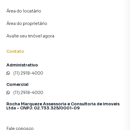
time de programadores, corretores treinados e uma
Área do locatário
central de atendimento preparada para atender
proprietários e inquilinos.
Área do proprietário
Avalie seu imóvel agora
Contato
Administrativo
(11) 2918-4000
Comercial
(11) 2918-4000
Rocha Marqueze Assessoria e Consultoria de Imoveis
Ltda - CNPJ: 02.733.325/0001-09
Fale conosco