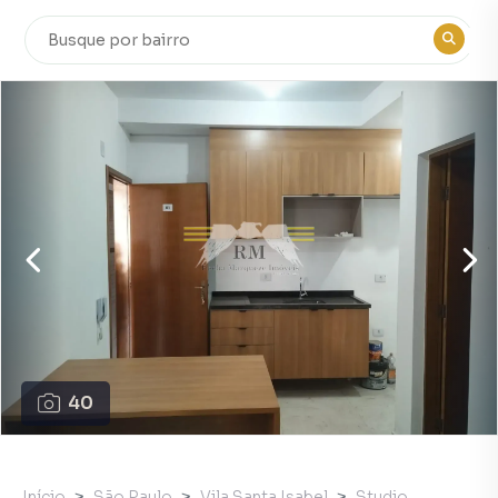
40
Início
São Paulo
Vila Santa Isabel
Studio