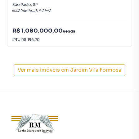
time de programadores, corretores treinados e uma
São Paulo
,
SP
central de atendimento preparada para atender
224
m²
3
2
2
proprietários e inquilinos.
R$ 1.080.000,00
Venda
IPTU
R$ 196,70
Ver mais imóveis em
Jardim Vila Formosa