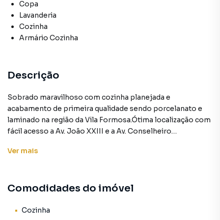
Copa
Lavanderia
Cozinha
Armário Cozinha
Descrição
Sobrado maravilhoso com cozinha planejada e
acabamento de primeira qualidade sendo porcelanato e
laminado na região da Vila Formosa.Ótima localização com
fácil acesso a Av. João XXIII e a Av. Conselheiro
Carrão.Ligue e agende uma visita com o nosso corretor,
Ver
mais
temos essa e outras ofertas esperando por você! *O valor
de condomínio é estimativo, pois é alterado conforme as
necessidades do prédio, e o valor do IPTU é aproximado
Comodidades do imóvel
em razão de ter aumento anual. *Imagem meramente
ilustrativa. **Anúncio sujeito a alteração sem aviso prévio.
*
Cozinha