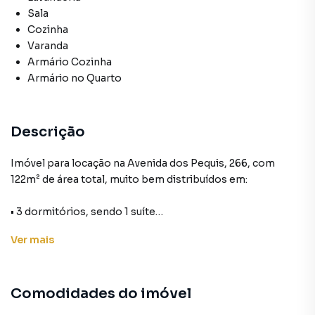
Sala
Cozinha
Varanda
Armário Cozinha
Armário no Quarto
Descrição
Imóvel para locação na Avenida dos Pequis, 266, com
122m² de área total, muito bem distribuídos em:
• 3 dormitórios, sendo 1 suíte
• Sala de estar
Ver
mais
• 4 banheiros (incluindo lavabo)
• Cozinha planejada e despensa
• Escritório
Comodidades do imóvel
• Edícula e depósito