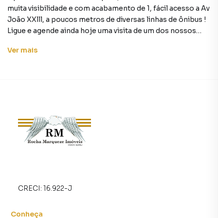
muita visibilidade e com acabamento de 1, fácil acesso a Av
João XXlll, a poucos metros de diversas linhas de ônibus !
Ligue e agende ainda hoje uma visita de um dos nossos
corretores.
Ver
mais
Loja para Aluguel em região valorizada do bairro Jardim
Vila Formosa, em São Paulo. Não encontrou o que
procurava ou deseja mais informações sobre Loja em São
Paulo? Entre em contato com nossa equipe pelo telefone
(11) 2918-4000.
A Rocha Marqueze Imóveis tem mais opções de
apartamentos, casas residenciais e comerciais, sobrados,
terrenos, lojas e barracões para venda ou locação, além de
empreendimentos em construção ou lançamentos na
planta em Jardim Vila Formosa e em outras regiões de São
CRECI:
16.922-J
Paulo. Aqui você encontra milhares de ofertas para
encontrar o imóvel que mais combina com seu estilo de
Conheça