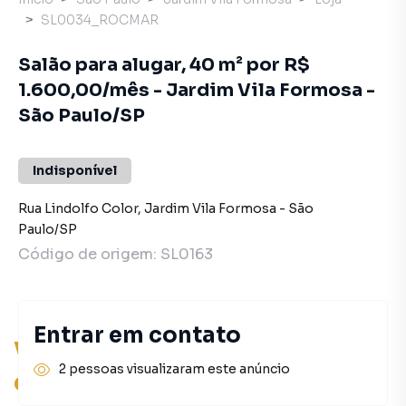
SL0034_ROCMAR
Salão para alugar, 40 m² por R$
1.600,00/mês - Jardim Vila Formosa -
São Paulo/SP
Indisponível
Rua Lindolfo Color
,
Jardim Vila Formosa
-
São
Paulo
/
SP
Código de origem:
SL0163
Entrar em contato
Você pode encontrar novas
2 pessoas visualizaram este anúncio
oportunidades!