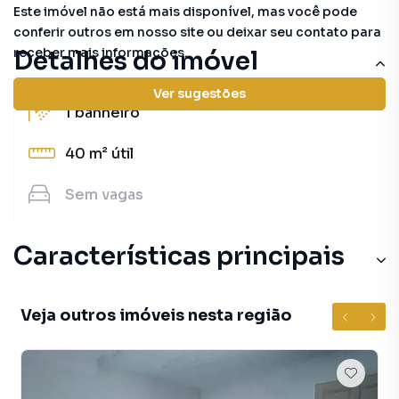
Este imóvel não está mais disponível, mas você pode
conferir outros em nosso site ou deixar seu contato para
receber mais informações.
Detalhes do imóvel
Ver sugestões
1
banheiro
40 m²
útil
Sem
vagas
Características principais
Veja outros imóveis nesta região