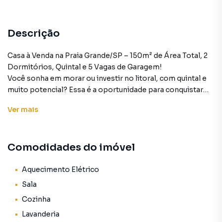
Descrição
Casa à Venda na Praia Grande/SP – 150m² de Área Total, 2
Dormitórios, Quintal e 5 Vagas de Garagem!
Você sonha em morar ou investir no litoral, com quintal e
muito potencial? Essa é a oportunidade para conquistar
sua casa na praia! Apresentamos uma casa térrea à venda
Ver
mais
na Praia Grande/SP, com 150m² de área total, bem
distribuídos entre 2 dormitórios, sala, cozinha, banheiro,
lavanderia, quintal e 5 vagas de garagem. Um verdadeiro
Comodidades do imóvel
refúgio para quem deseja tranquilidade, espaço e
conforto.
Aquecimento Elétrico
Essa casa é ideal tanto para moradia fixa quanto para casa
Sala
de veraneio ou investimento em locação por temporada,
Cozinha
estrutura funcional.
Lavanderia