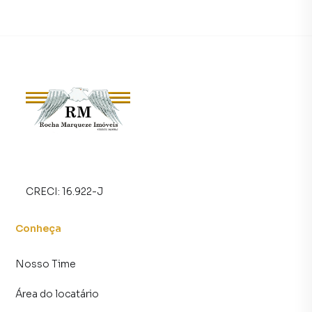
Características do Imóvel:
Área total: 150m²
2 dormitórios arejados e com iluminação natural
Sala de estar confortável, ideal para reunir a família e
relaxar
Cozinha funcional, com espaço para armários e mesa de
refeições
CRECI:
16.922-J
1 banheiro social, de fácil acesso e com bom espaço
interno
Conheça
Lavanderia coberta, prática e reservada
Nosso Time
Quintal, ideal para lazer, pets, crianças ou futura ampliação
Área do locatário
5 vagas de garagem, sendo ideal para famílias com mais de