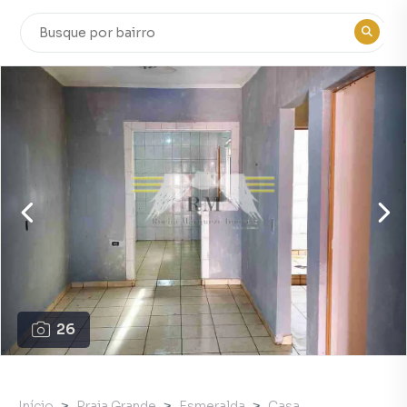
26
Início
Praia Grande
Esmeralda
Casa