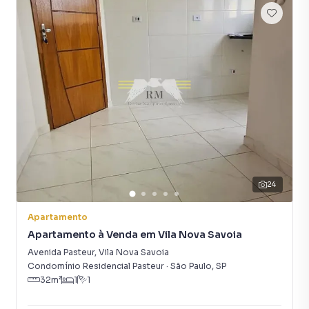
fazer tudo online, direto do seu computador ou
smartphone. Nós criamos soluções inovadoras para
simplificar a relação de proprietários, inquilinos e
compradores com o mercado imobiliário.
Anuncie seu imóvel! É fácil, rápido e gratuito! A Rocha
Marqueze Imóveis é uma imobiliária digital com imóveis
em diversas cidades do Brasil, incluindo São Paulo.
Na Rocha Marqueze Imóveis você consegue vender ou
alugar seu imóvel muito mais rápido do que em imobiliárias
tradicionais. Já vendemos e locamos diversos imóveis em
24
São Paulo, especialmente em Chácara Califórnia. Isso
porque temos uma equipe de marketing digital focada em
Apartamento
produzir campanhas específicas para São Paulo, o que
Apartamento à Venda em Vila Nova Savoia
aumenta muito o número de contatos interessados e
Avenida Pasteur
,
Vila Nova Savoia
tendo como consequência uma maior chance de vender ou
Condomínio Residencial Pasteur
·
São Paulo
,
SP
alugar seu imóvel mais rápido. Contamos também com um
32
m²
1
1
time de programadores, corretores treinados e uma
central de atendimento preparada para atender