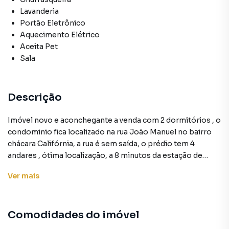
Lavanderia
Portão Eletrônico
Aquecimento Elétrico
Aceita Pet
Sala
Descrição
Imóvel novo e aconchegante a venda com 2 dormitórios , o
condominio fica localizado na rua João Manuel no bairro
chácara Califórnia, a rua é sem saída, o prédio tem 4
andares , ótima localização, a 8 minutos da estação de
metrô carrão e comercio diversos na Av Conselheiro
Ver
mais
Carrão.
Entre em contato com um nossos corretores e agende sua
visita.
Comodidades do imóvel