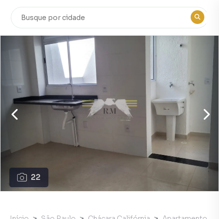
22
Início
São Paulo
Chácara Califórnia
Apartamento