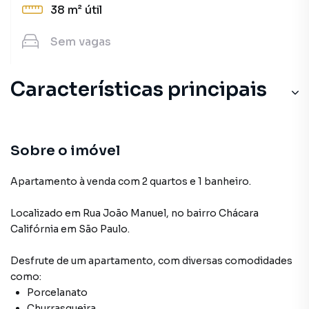
38 m²
útil
Sem
vagas
Características principais
Churrasqueira
Portão Eletrônico
Sobre o imóvel
Aceita Pet
Apartamento à venda com 2 quartos e 1 banheiro.
Localizado
em
Rua João Manuel
,
no bairro Chácara
Califórnia
em São Paulo
.
Desfrute de
um apartamento
, com diversas comodidades
como:
Porcelanato
Churrasqueira