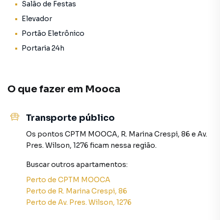
Salão de Festas
✔ Salão de festas para celebrar momentos especiais
✔ Elevador para mais conforto no dia a dia
Elevador
✔ Portaria e segurança 24h para sua tranquilidade
Portão Eletrônico
Portaria 24h
Sinta-se em casa e viva com mais praticidade e qualidade!
💛✨ Agende uma visita e apaixone-se! 📞🏡
O que fazer em
Mooca
Para obter informações adicionais, agendar uma visita ou
discutir os detalhes, não hesite em entrar em contato
Transporte público
conosco.
Os pontos
CPTM MOOCA
,
R. Marina Crespi, 86
e
Av.
📲 Contato para Ligações ou WhatsApp
Pres. Wilson, 1276
ficam nessa região.
11 2291-3000
Buscar outros
apartamentos
:
Sujeito a alteração sem aviso prévio.
Perto de
CPTM MOOCA
Perto de
R. Marina Crespi, 86
Fotos meramente ilustrativas.
Perto de
Av. Pres. Wilson, 1276