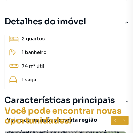
Detalhes do imóvel
2
quartos
1
banheiro
74 m²
útil
1
vaga
Características principais
Você pode encontrar novas
oportunidades!
Veja outros imóveis nesta região
Este imóvel não está mais disponível, mas você pode