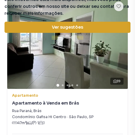
conferir outros em nosso site ou deixar seu contato para
receber mais informações.
Ver sugestões
39
Apartamento
Apartamento à Venda em Brás
Rua Paraná
,
Brás
Condomínio Gafisa Hi Centro
·
São Paulo
,
SP
47
m²
1
1
1