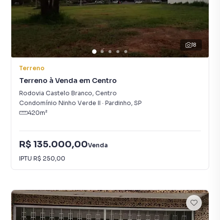
18
Terreno
Terreno à Venda em Centro
Rodovia Castelo Branco
,
Centro
Condomínio Ninho Verde II
·
Pardinho
,
SP
420
m²
R$ 135.000,00
Venda
IPTU
R$ 250,00