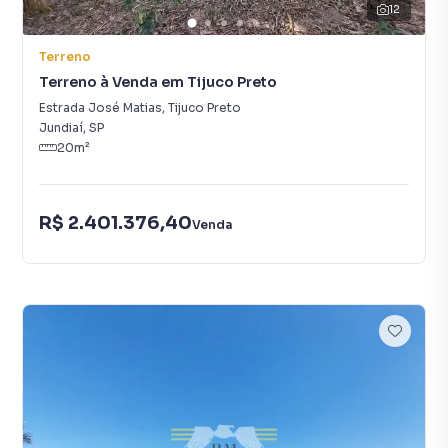
12
Terreno
Terreno à Venda em Tijuco Preto
Estrada José Matias
,
Tijuco Preto
Jundiaí
,
SP
20
m²
R$ 2.401.376,40
Venda