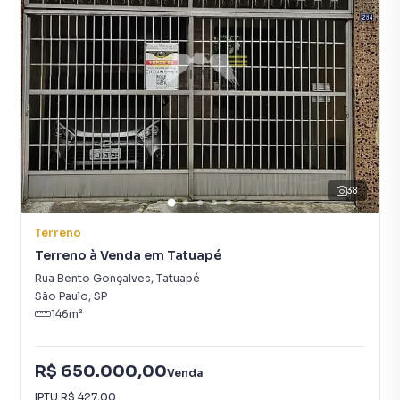
38
Terreno
Terreno à Venda em Tatuapé
Rua Bento Gonçalves
,
Tatuapé
São Paulo
,
SP
146
m²
R$ 650.000,00
Venda
IPTU
R$ 427,00