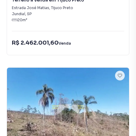
Terreno à Venda em Tijuco Preto
Estrada José Matias
,
Tijuco Preto
Jundiaí
,
SP
20
m²
R$ 2.462.001,60
Venda