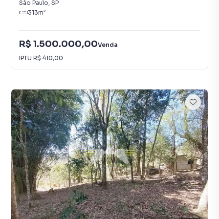
São Paulo
,
SP
313
m²
R$ 1.500.000,00
Venda
IPTU
R$ 410,00