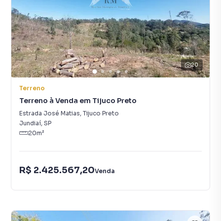
20
Terreno
Terreno à Venda em Tijuco Preto
Estrada José Matias
,
Tijuco Preto
Jundiaí
,
SP
20
m²
R$ 2.425.567,20
Venda