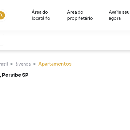
Área do
Área do
Avalie seu
locatário
proprietário
agora
Apartamentos
asil
à venda
 Peruibe SP