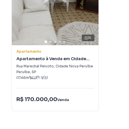
15
Apartamento
Apartamento à Venda em Cidade
Nova Peruíbe
Rua Marechal Peixoto
,
Cidade Nova Peruíbe
Peruíbe
,
SP
45
m²
1
1
1
R$ 170.000,00
Venda