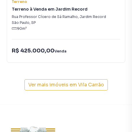
Terreno
variedades de comércios e serviços. Além disso, a região
Terreno à Venda em Jardim Record
oferece mobilidade facilitada, com acesso rápido às
principais vias da cidade e diversas linhas de ônibus
Rua Professor Cícero de Sá Ramalho
,
Jardim Record
disponíveis.
São Paulo
,
SP
90
m²
Seja para construir a casa dos seus sonhos, montar um
comércio ou investir, esta é uma oportunidade única! A
R$ 425.000,00
valorização do local torna esse terreno uma excelente
Venda
opção para quem busca segurança e retorno garantido.
*Não Perca Essa Oportunidade!**
Terrenos bem localizados e com infraestrutura completa
são cada vez mais raros! Agende uma visita e venha
Ver mais imóveis em
Vila Carrão
conhecer esse incrível espaço que pode se tornar o ponto
de partida para um grande projeto.
📞 **Entre em contato agora mesmo e saiba mais!**
Para mais informações entre em contato com nosso
corretor Alex Camargo (11) 94009-6980 e tire todas as