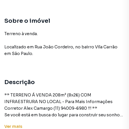
Sobre o imóvel
Terreno à venda.
Localizado
em
Rua João Cordeiro
,
no bairro Vila Carrão
em São Paulo
.
Descrição
** TERRENO Á VENDA 208m² (8x26) COM
INFRAESTRURA NO LOCAL - Para Mais Informações
Corretor Alex Camargo (11) 94009-6980 !!! **
Se você está em busca do lugar para construir seu sonho
ou fazer um ótimo investimento, temos a opção ideal para
Ver
mais
você!