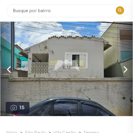
15
Início
São Paulo
Vila Carrão
Terreno