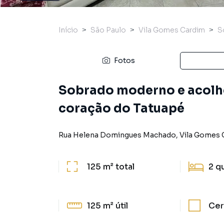
Início
São Paulo
Vila Gomes Cardim
S
Fotos
Sobrado moderno e acolhe
coração do Tatuapé
Rua Helena Domingues Machado
,
Vila Gomes 
125 m²
total
2
q
125 m²
útil
Cer