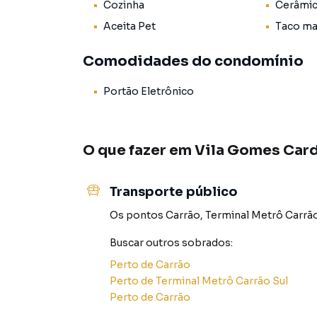
Cozinha
Cerâmi
refeições e armazenamento de utensílios do
qualidade, este ambiente se destaca pela sua p
Aceita Pet
Taco ma
A área de serviços, estrategicamente localizada 
Comodidades do condomínio
tornando a rotina doméstica mais organizada e 
Portão Eletrônico
Com dois banheiros, este sobrado proporcio
especialmente durante os períodos de maior 
O que fazer em
Vila Gomes Car
A vaga de garagem, com portão eletrônico, ga
veículo, além de oferecer maior comodidade no 
Transporte público
Localizado em uma região privilegiada, o bair
Os pontos
Carrão
,
Terminal Metrô Carrão
diversas opções de comércio, serviços, lazer 
Carrão facilita o deslocamento para outras reg
Buscar outros
sobrados
:
dinâmico.
Perto de
Carrão
Perto de
Terminal Metrô Carrão Sul
*Anuncio sujeito a alteração sem aviso prévio
Perto de
Carrão