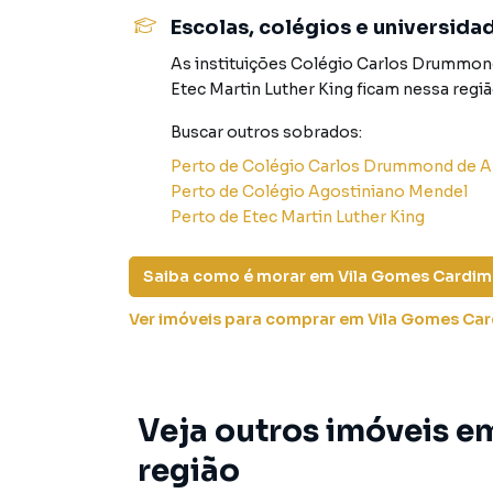
Sobrado para Venda em região valorizada do b
Escolas, colégios e universida
o que procurava ou deseja mais informações 
As instituições
Colégio Carlos Drummond
nossa equipe pelo telefone (11) 2918-4000.
Etec Martin Luther King
ficam nessa regiã
A Rocha Marqueze Imóveis tem mais opções de
Buscar outros
sobrados
:
sobrados, terrenos, lojas e barracões para 
Perto de
Colégio Carlos Drummond de A
construção ou lançamentos na planta em Vila 
Perto de
Colégio Agostiniano Mendel
você encontra milhares de ofertas para encont
Perto de
Etec Martin Luther King
Negocie seu imóvel de forma totalmente onlin
Saiba como é morar em
Vila Gomes Cardim
Imóveis você consegue comprar ou alugar um 
com a praticidade de fazer tudo online, dire
Ver imóveis
para comprar em Vila Gomes Ca
soluções inovadoras para simplificar a relaçã
mercado imobiliário.
Anuncie seu imóvel! É fácil, rápido e gratuito!
Veja outros imóveis e
imóveis em diversas cidades do Brasil, incluin
região
Na Rocha Marqueze Imóveis você consegue ven