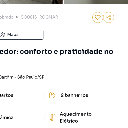
obrado
SO0815_ROCMAR
Mapa
dor: conforto e praticidade no
Cardim
-
São Paulo
/
SP
uartos
2
banheiros
Aquecimento
âmica
Elétrico