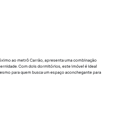
próximo ao metrô Carrão, apresenta uma combinação
ernidade. Com dois dormitórios, este imóvel é ideal
é mesmo para quem busca um espaço aconchegante para
pla e arejada, proporcionando um ambiente convidativo
 neutra e contemporânea possibilita uma fácil
ário e decoração.
onal e espaçosa, oferecendo amplo espaço para preparo de