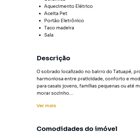
Aquecimento Elétrico
Aceita Pet
Portão Eletrônico
Taco madeira
Sala
Descrição
O sobrado localizado no bairro do Tatuapé, 
harmoniosa entre praticidade, conforto e mod
para casais jovens, famílias pequenas ou at
morar sozinho.
Ver
mais
Ao adentrar, você é recebido por uma sala am
para receber amigos e familiares. A decoração
adaptação aos mais diversos estilos de mobili
Comodidades do imóvel
A cozinha, integrada à sala de estar, é funci