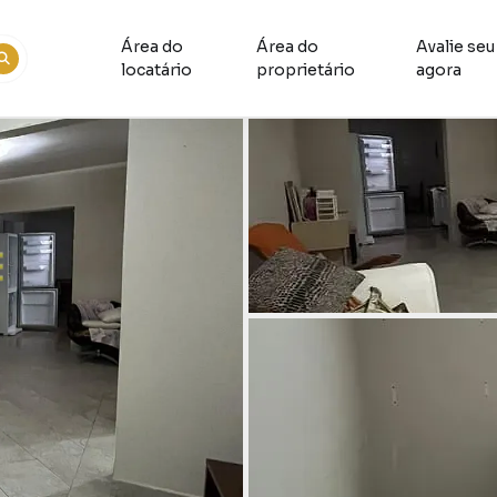
Área do
Área do
Avalie seu
locatário
proprietário
agora