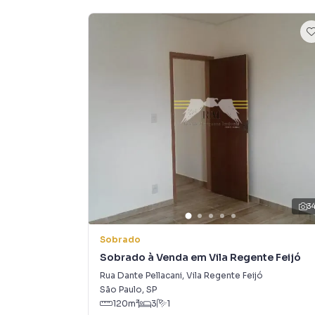
imobiliárias tradicionais. Já vendemos e loc
Vila Gomes Cardim. Isso porque temos uma equ
campanhas específicas para São Paulo, o que
tendo como consequência uma maior chance de
também com um time de programadores, corre
preparada para atender proprietários e inquili
3
Sobrado
Sobrado à Venda em Vila Regente Feijó
Rua Dante Pellacani
,
Vila Regente Feijó
São Paulo
,
SP
120
m²
3
1