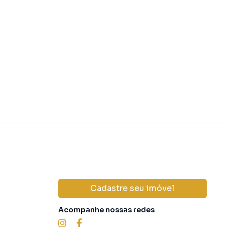
 850.000,00
R$ 649.00
Venda
Cadastre seu imóvel
Acompanhe nossas redes