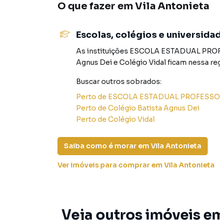
O que fazer em
Vila Antonieta
cuidadosa da cerâmica completa o visual, garan
**Infraestrutura Completa para Seu Negócio 
Escolas, colégios e universida
Com dois banheiros disponíveis, a comodidade 
As instituições
ESCOLA ESTADUAL PRO
sobrado. Além disso, as duas vagas de estacio
Agnus Dei
e
Colégio Vidal
ficam nessa re
proporcionando praticidade no dia a dia.
Buscar outros
sobrados
:
A localização estratégica deste sobrado come
Perto de
ESCOLA ESTADUAL PROFESS
variedade de comércios na região, seus cliente
Perto de
Colégio Batista Agnus Dei
essenciais, proporcionando conveniência e u
Perto de
Colégio Vidal
**Acessibilidade e Conexão com as Principais
Saiba como é morar em
Vila Antonieta
A presença de linhas de ônibus nas proximidad
Ver imóveis
para comprar em Vila Antonieta
facilmente acessível para todos. Além disso, o
conexão direta com outros pontos da cidade, a
seu negócio.
Veja outros imóveis em