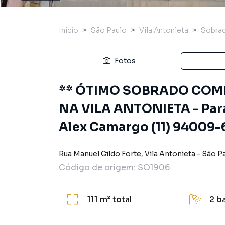
Início
São Paulo
Vila Antonieta
Sobra
Fotos
** ÓTIMO SOBRADO COME
NA VILA ANTONIETA - Par
Alex Camargo (11) 94009-6
Rua Manuel Gildo Forte
,
Vila Antonieta
-
São P
Código de origem:
SO1906
111 m²
total
2
b