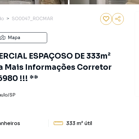
do
SO0047_ROCMAR
Mapa
RCIAL ESPAÇOSO DE 333m²
a Mais Informações Corretor
980 !!! **
aulo
/
SP
anheiros
333 m²
útil