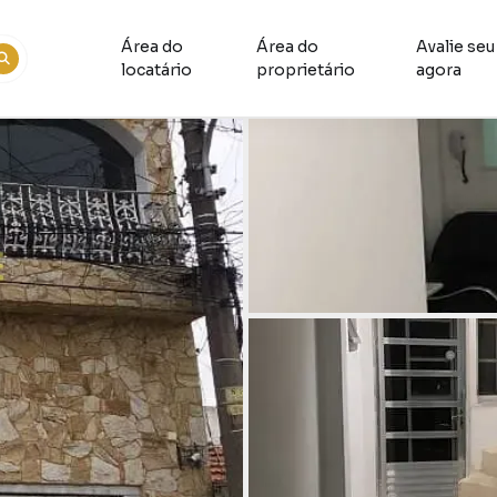
Área do
Área do
Avalie seu
locatário
proprietário
agora