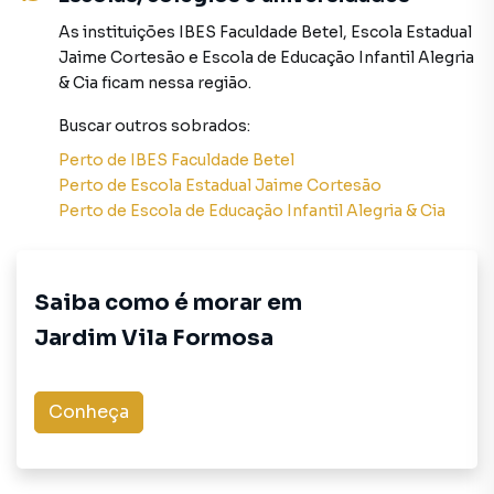
As instituições
IBES Faculdade Betel
,
Escola Estadual
A propriedade também conta com 2 vagas de
Jaime Cortesão
e
Escola de Educação Infantil Alegria
estacionamento cobertas e 2 descobertas, garantindo a
& Cia
ficam nessa região.
comodidade de ter espaço para todos os seus veículos. O
portão eletrônico proporciona segurança adicional,
Buscar outros
sobrados
:
oferecendo tranquilidade aos moradores.
Perto de
IBES Faculdade Betel
Perto de
Escola Estadual Jaime Cortesão
**Toque de Elegância: Acabamento de Qualidade em
Perto de
Escola de Educação Infantil Alegria & Cia
Porcelanato e Cerâmica**
O sobrado é caracterizado por um acabamento
excepcional, onde cada detalhe foi cuidadosamente
Saiba como é morar em
pensado para criar um acolhedor. O piso porcelanato e
Jardim Vila Formosa
cerâmica de qualidade adicionam um toque de elegância,
proporcionando durabilidade e fácil manutenção.
Conheça
**Localização Privilegiada: Viva Perto de Tudo o que Você
Precisa**