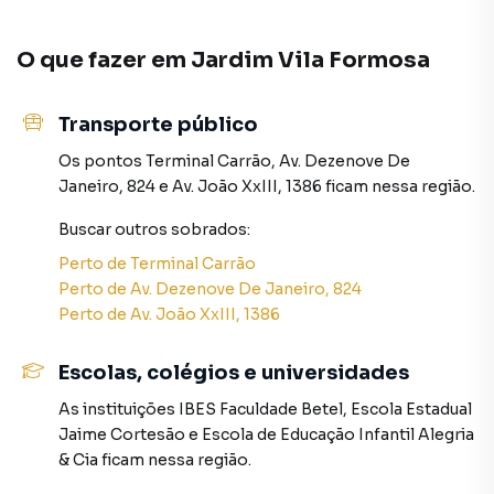
empreendimentos em construção ou lançamentos na
planta em Jardim Vila Formosa e em outras regiões de São
O que fazer em
Jardim Vila Formosa
Paulo. Aqui você encontra milhares de ofertas para
encontrar o imóvel que mais combina com seu estilo de
vida.
Transporte público
Os pontos
Terminal Carrão
,
Av. Dezenove De
Negocie seu imóvel de forma totalmente online, com
Janeiro, 824
e
Av. João XxIII, 1386
ficam nessa região.
segurança e tranquilidade. Na Rocha Marqueze Imóveis
você consegue comprar ou alugar um imóvel em São Paulo
Buscar outros
sobrados
:
mesmo não estando na cidade e com a praticidade de
Perto de
Terminal Carrão
fazer tudo online, direto do seu computador ou
Perto de
Av. Dezenove De Janeiro, 824
smartphone. Nós criamos soluções inovadoras para
Perto de
Av. João XxIII, 1386
simplificar a relação de proprietários, inquilinos e
compradores com o mercado imobiliário.
Escolas, colégios e universidades
Anuncie seu imóvel! É fácil, rápido e gratuito! A Rocha
As instituições
IBES Faculdade Betel
,
Escola Estadual
Marqueze Imóveis é uma imobiliária digital com imóveis
Jaime Cortesão
e
Escola de Educação Infantil Alegria
em diversas cidades do Brasil, incluindo São Paulo.
& Cia
ficam nessa região.