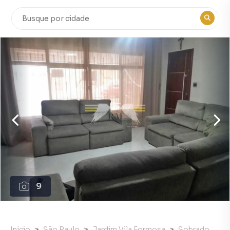
9
Início
São Paulo
Jardim Vila Formosa
Sobrado