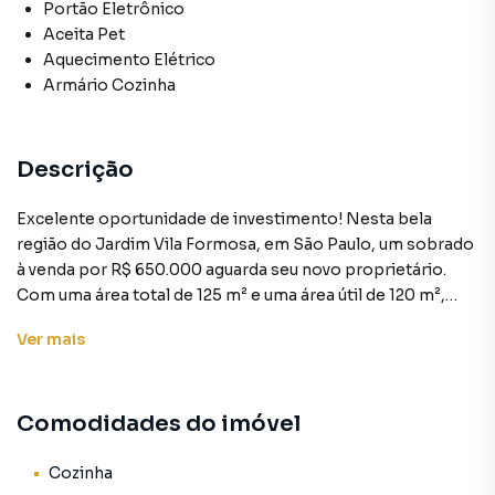
Portão Eletrônico
Aceita Pet
Aquecimento Elétrico
Armário Cozinha
Descrição
Excelente oportunidade de investimento! Nesta bela
região do Jardim Vila Formosa, em São Paulo, um sobrado
à venda por R$ 650.000 aguarda seu novo proprietário.
Com uma área total de 125 m² e uma área útil de 120 m²,
este imóvel oferece espaço e conforto para toda a família.
Ver
mais
Ao adentrar este sobrado, você será recebido por uma
disposição prática e funcional, com 3 amplos quartos, 1
Comodidades do imóvel
sala e uma cozinha equipada. Os pisos de taco de madeira
garantem um toque de elegância, enquanto o aquecimento
elétrico proporciona conforto durante os dias mais frios.
Cozinha