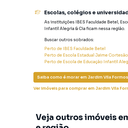
também com um time de programadores, corre
preparada para atender proprietários e inquili
Escolas, colégios e universida
As instituições
IBES Faculdade Betel
,
Esc
Infantil Alegria & Cia
ficam nessa região.
Buscar outros
sobrados
:
Perto de
IBES Faculdade Betel
Perto de
Escola Estadual Jaime Cortesão
Perto de
Escola de Educação Infantil Aleg
Saiba como é morar em
Jardim Vila Formo
Ver imóveis
para comprar em Jardim Vila Fo
Veja outros imóveis e
e região