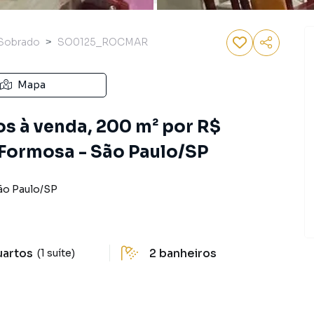
Sobrado
SO0125_ROCMAR
Mapa
s à venda, 200 m² por R$
 Formosa - São Paulo/SP
ão Paulo
/
SP
uartos
2
banheiros
(1 suíte)