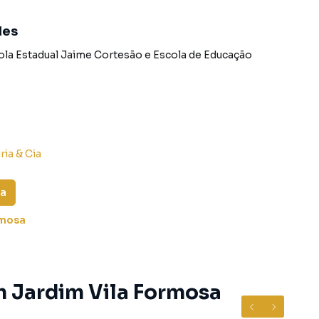
tores treinados e uma central de atendimento
nos.
des
ola Estadual Jaime Cortesão
e
Escola de Educação
ria & Cia
sa
rmosa
m Jardim Vila Formosa