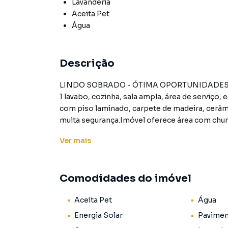
Lavanderia
Aceita Pet
Água
Descrição
LINDO SOBRADO - ÓTIMA OPORTUNIDADESão 200m², com 3 dormitórios amplo,1 suíte, 2 banheiro,
1 lavabo, cozinha, sala ampla, área de serviço,
com piso laminado, carpete de madeira, cerâmi
muita segurança.Imóvel oferece área com chur
escolas, feira livre, acesso as linhas de ônib
Ver
mais
principais vias para Aricanduva, Marginal, etc
corretores.Imagens Ilustrativas Sujeitas á Alteração.
Comodidades do imóvel
Sobrado para Venda em região valorizada do b
Aceita Pet
Água
encontrou o que procurava ou deseja mais in
contato com nossa equipe pelo telefone (11) 
Energia Solar
Pavime