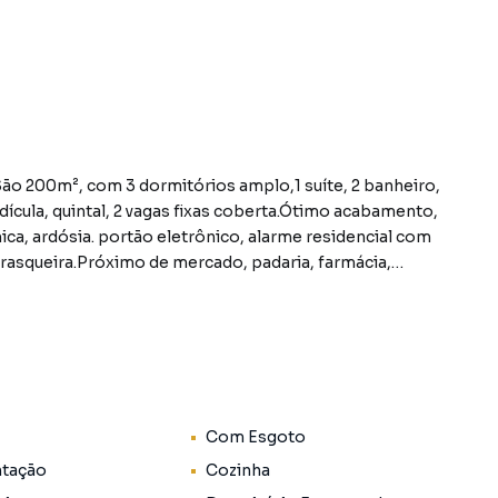
 edícula, quintal, 2 vagas fixas coberta.Ótimo acabamento,
ca, ardósia. portão eletrônico, alarme residencial com
rasqueira.Próximo de mercado, padaria, farmácia,
us, 5 minutos do Mc Donalds recém inaugurado, acesso as
. Agende uma visita com um de nossos
airro Jardim Vila Formosa, em São Paulo. Não
Com Esgoto
formações sobre Sobrado em São Paulo? Entre em
2918-4000.
ntação
Cozinha