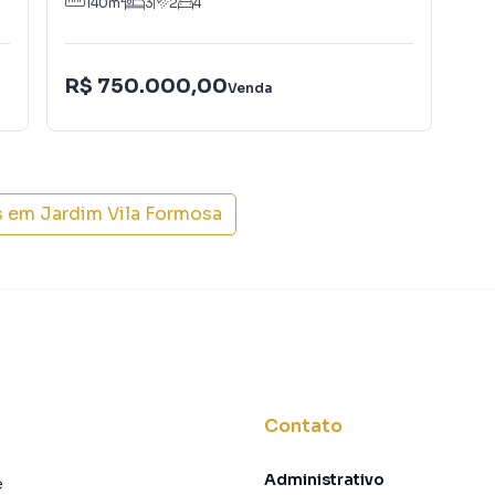
140
m²
3
2
4
R$
R$ 750.000,00
Venda
IPT
s em
Jardim Vila Formosa
Contato
Administrativo
e