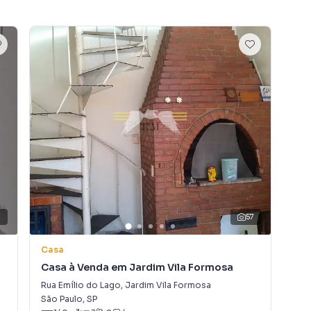
9
57
Casa
So
Casa à Venda em Jardim Vila Formosa
So
Rua Emílio do Lago
,
Jardim Vila Formosa
Rua
São Paulo
,
SP
São