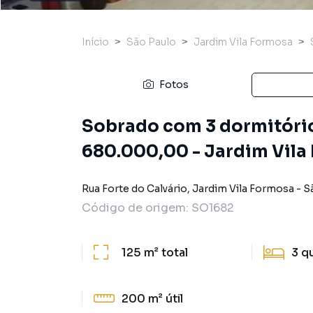
Início
São Paulo
Jardim Vila Formosa
Fotos
Sobrado com 3 dormitório
680.000,00 - Jardim Vila
Rua Forte do Calvário
,
Jardim Vila Formosa
-
S
Código de origem:
SO1682
125 m²
total
3
q
200 m²
útil