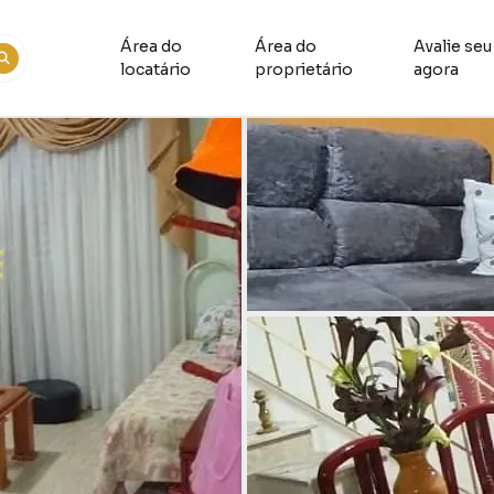
Área do
Área do
Avalie seu
locatário
proprietário
agora