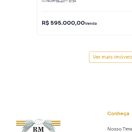
90
m²
2
1
4
R$ 595.000,00
Venda
Ver mais imóvei
Conheça
Nosso Tim