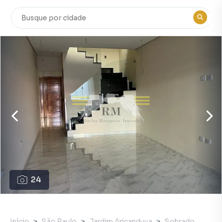
24
Início
São Paulo
Jardim Aricanduva
Sobrado