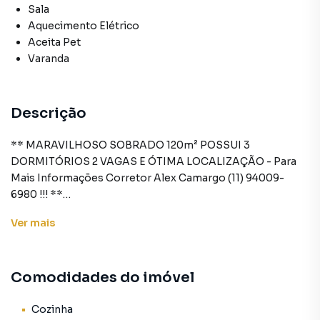
Sala
Aquecimento Elétrico
Aceita Pet
Varanda
Descrição
** MARAVILHOSO SOBRADO 120m² POSSUI 3
DORMITÓRIOS 2 VAGAS E ÓTIMA LOCALIZAÇÃO - Para
Mais Informações Corretor Alex Camargo (11) 94009-
6980 !!! **
Ver
mais
Se você está em busca de um novo lar que combine
conforto, praticidade e uma localização privilegiada, este
anúncio é para você! Apresentamos um espetacular
Comodidades do imóvel
sobrado com 120m², pronto para receber você e sua
família com todo o conforto e comodidade que merecem.
Cozinha