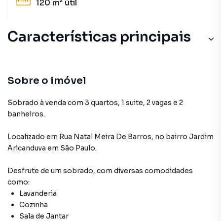
120 m²
útil
Características principais
Cozinha
Sala de Jantar
Sobre o imóvel
Aquecimento Elétrico
Sobrado à venda com 3 quartos, 1 suite, 2 vagas e 2
banheiros.
Varanda
Localizado
em
Rua Natal Meira De Barros
,
no bairro Jardim
Portão Eletrônico
Aricanduva
em São Paulo
.
Desfrute de
um sobrado
, com diversas comodidades
como:
Lavanderia
Cozinha
Sala de Jantar