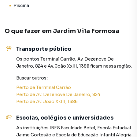
Piscina
A Rocha Marqueze Imóveis tem mais opções de
apartamentos, casas residenciais e comerciais, sobrados,
terrenos, lojas e barracões para venda ou locação, além de
O que fazer em
Jardim Vila Formosa
empreendimentos em construção ou lançamentos na
planta em Jardim Vila Formosa e em outras regiões de São
Paulo. Aqui você encontra milhares de ofertas para
Transporte público
encontrar o imóvel que mais combina com seu estilo de
vida.
Os pontos
Terminal Carrão
,
Av. Dezenove De
Janeiro, 824
e
Av. João XxIII, 1386
ficam nessa região.
Negocie seu imóvel de forma totalmente online, com
Buscar outros
:
segurança e tranquilidade. Na Rocha Marqueze Imóveis
você consegue comprar ou alugar um imóvel em São Paulo
Perto de
Terminal Carrão
mesmo não estando na cidade e com a praticidade de
Perto de
Av. Dezenove De Janeiro, 824
fazer tudo online, direto do seu computador ou
Perto de
Av. João XxIII, 1386
smartphone. Nós criamos soluções inovadoras para
simplificar a relação de proprietários, inquilinos e
Escolas, colégios e universidades
compradores com o mercado imobiliário.
As instituições
IBES Faculdade Betel
,
Escola Estadual
Jaime Cortesão
e
Escola de Educação Infantil Alegria
Anuncie seu imóvel! É fácil, rápido e gratuito! A Rocha