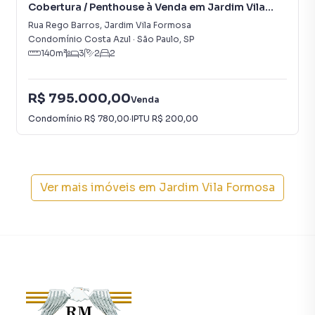
Cobertura / Penthouse à Venda em Jardim Vila
Formosa
Rua Rego Barros
,
Jardim Vila Formosa
Condomínio Costa Azul
·
São Paulo
,
SP
140
m²
3
2
2
R$ 795.000,00
Venda
Condomínio
R$ 780,00
·
IPTU
R$ 200,00
Ver mais imóveis em
Jardim Vila Formosa