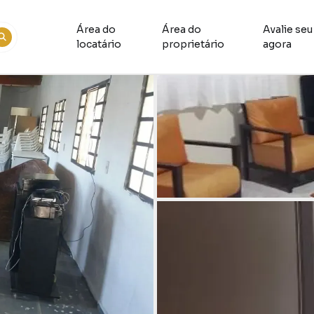
Área do
Área do
Avalie seu
locatário
proprietário
agora