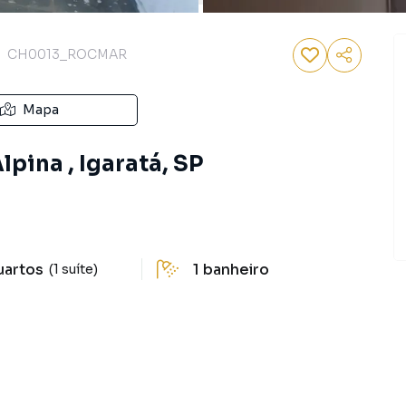
CH0013_ROCMAR
Mapa
pina , Igaratá, SP
uartos
1
banheiro
(1 suíte)