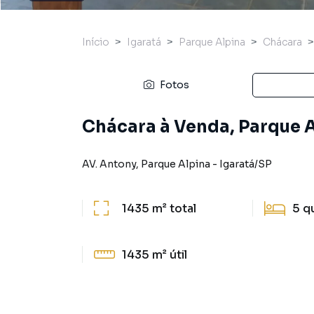
Início
Igaratá
Parque Alpina
Chácara
Fotos
Chácara à Venda, Parque Al
AV. Antony
,
Parque Alpina
-
Igaratá
/
SP
1435 m²
total
5
q
1435 m²
útil