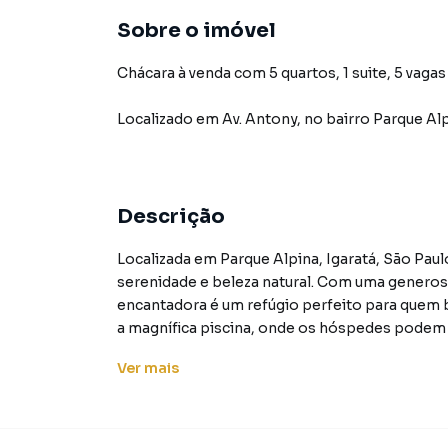
Sobre o imóvel
Chácara à venda com 5 quartos, 1 suite, 5 vagas
Localizado
em
Av. Antony
,
no bairro Parque Al
Descrição
Localizada em Parque Alpina, Igaratá, São Pau
serenidade e beleza natural. Com uma generos
encantadora é um refúgio perfeito para quem b
a magnífica piscina, onde os hóspedes podem r
Ver
mais
Além disso, a chácara possui duas casas, pro
amigos. Cada casa é projetada com charme e 
momentos de convívio e relaxamento.