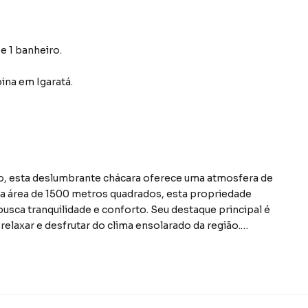
 e 1 banheiro.
pina
em Igaratá
.
lo, esta deslumbrante chácara oferece uma atmosfera de
a área de 1500 metros quadrados, esta propriedade
usca tranquilidade e conforto. Seu destaque principal é
elaxar e desfrutar do clima ensolarado da região.
porcionando amplo espaço para acomodar familiares e
conforto, oferecendo um ambiente acolhedor para