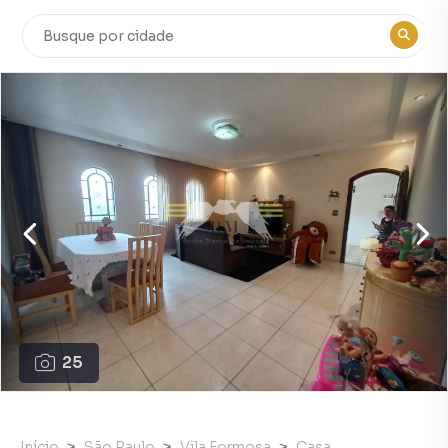
25
Início
São Paulo
Vila Formosa
Casa