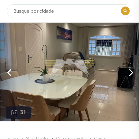
31
Início
São Paulo
Vila Antonieta
Casa