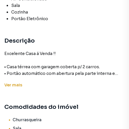
Sala
Cozinha
Portão Eletrônico
Descrição
Excelente Casa á Venda !!
• ⁠Casa térrea com garagem coberta p/ 2 carros.
• ⁠Portão automático com abertura pela parte interna e
externa da casa via interfone e controle) tanto da garagem
Ver
mais
quanto portão social)
• ⁠1 sala para 2 ambientes (sala de estar e sala de jantar) com
ar condicionado
Comodidades do imóvel
• ⁠1 cozinha planejada
• ⁠2 quartos sendo 1 suíte.
• ⁠Total de 3 banheiros sendo:
Churrasqueira
1 banheiro social que atende 1 quarto + visitas.
Sala