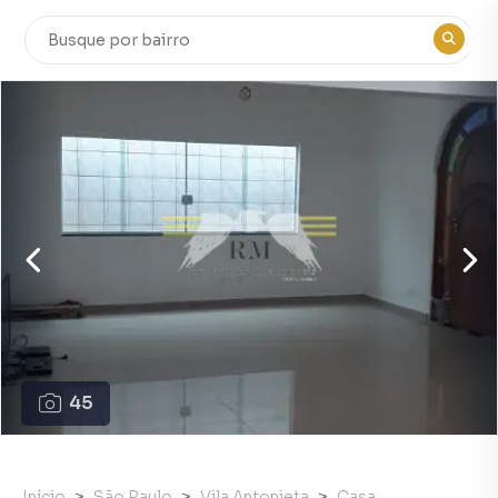
45
Início
São Paulo
Vila Antonieta
Casa