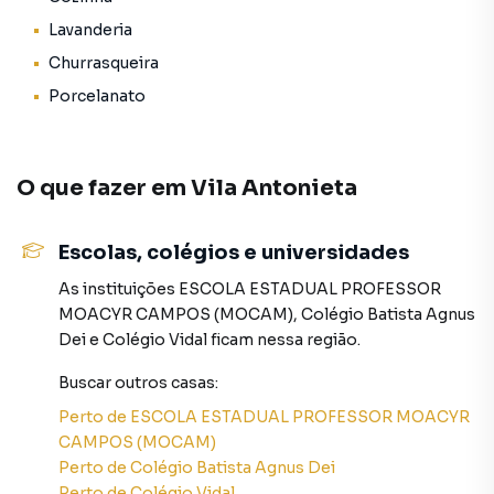
.*Imagem meramente ilustrativa..*Preços e metragem
Lavanderia
sujeitos a alterações
Churrasqueira
Porcelanato
Casa para Venda em região valorizada do bairro Vila
Antonieta, em São Paulo. Não encontrou o que procurava
ou deseja mais informações sobre Casa em São Paulo?
O que fazer em
Vila Antonieta
Entre em contato com nossa equipe pelo telefone (11)
2918-4000.
Escolas, colégios e universidades
A Rocha Marqueze Imóveis tem mais opções de
As instituições
ESCOLA ESTADUAL PROFESSOR
apartamentos, casas residenciais e comerciais, sobrados,
MOACYR CAMPOS (MOCAM)
,
Colégio Batista Agnus
terrenos, lojas e barracões para venda ou locação, além de
Dei
e
Colégio Vidal
ficam nessa região.
empreendimentos em construção ou lançamentos na
planta em Vila Antonieta e em outras regiões de São Paulo.
Buscar outros
casas
:
Aqui você encontra milhares de ofertas para encontrar o
Perto de
ESCOLA ESTADUAL PROFESSOR MOACYR
imóvel que mais combina com seu estilo de vida.
CAMPOS (MOCAM)
Perto de
Colégio Batista Agnus Dei
Negocie seu imóvel de forma totalmente online, com
Perto de
Colégio Vidal