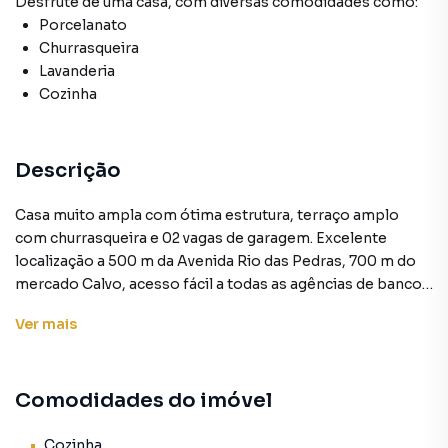
Desfrute de
uma casa
, com diversas comodidades como:
Porcelanato
Churrasqueira
Lavanderia
Cozinha
Descrição
Casa muito ampla com ótima estrutura, terraço amplo
com churrasqueira e 02 vagas de garagem. Excelente
localização a 500 m da Avenida Rio das Pedras, 700 m do
mercado Calvo, acesso fácil a todas as agências de banco,
comércios variados e linhas de ônibus a 88 m do
Ver
mais
imóvel.Ligue agora mesmo e agende uma visita com o
corretor. Entre agora em contato com um de nossos
corretores de plantão e venha ter essa oportunidade!!! O
Comodidades do imóvel
grupo Rocha Marqueze agradece sua visita, teremos
sempre o compromisso de lhe oferecer o melhor
atendimento, será uma honra ter você como nosso cliente
Cozinha