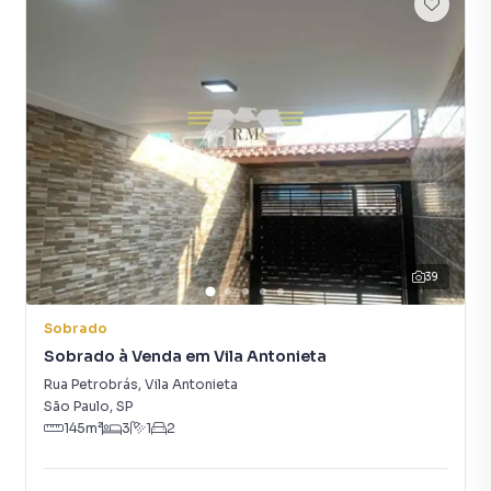
imóvel mais rápido. Contamos também com um time de
programadores, corretores treinados e uma central de
atendimento preparada para atender proprietários e
inquilinos.
39
Sobrado
Sobrado à Venda em Vila Antonieta
Rua Petrobrás
,
Vila Antonieta
São Paulo
,
SP
145
m²
3
1
2