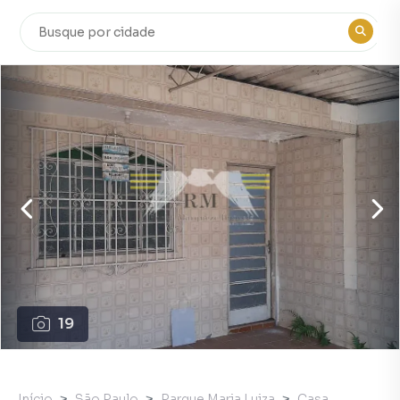
19
Início
São Paulo
Parque Maria Luiza
Casa