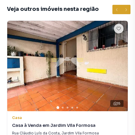
Veja outros imóveis nesta região
A Rocha Marqueze Imóveis tem mais opções de
apartamentos, casas residenciais e comerciais, sobrados,
terrenos, lojas e barracões para venda ou locação, além de
empreendimentos em construção ou lançamentos na
planta em Parque Maria Luiza e em outras regiões de São
Paulo. Aqui você encontra milhares de ofertas para
encontrar o imóvel que mais combina com seu estilo de
vida.
Negocie seu imóvel de forma totalmente online, com
segurança e tranquilidade. Na Rocha Marqueze Imóveis
você consegue comprar ou alugar um imóvel em São Paulo
mesmo não estando na cidade e com a praticidade de
fazer tudo online, direto do seu computador ou
15
smartphone. Nós criamos soluções inovadoras para
simplificar a relação de proprietários, inquilinos e
Casa
compradores com o mercado imobiliário.
Casa à Venda em Jardim Vila Formosa
Rua Cláudio Luís da Costa
,
Jardim Vila Formosa