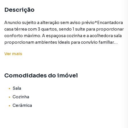
Descrição
Anuncio sujeito a alteração sem aviso prévio*Encantadora
casa térrea com 3 quartos, sendo 1 suíte para proporcionar
conforto máximo. A espaçosa cozinha e a acolhedora sala
proporcionam ambientes ideais para convívio familiar.
Além disso, conta com uma edícula versátil para diversas
Ver
mais
finalidades. Com duas vagas cobertas, a residência oferece
praticidade, localizada nas proximidades do Shopping
Aricanduva, do terminal Vila Carrão, da Avenida Aricanduva
Comodidades do imóvel
e do Carrefour Aricanduva, proporcionando conveniência
e acessibilidade.
Sala
Cozinha
Casa para Venda em região valorizada do bairro Parque
Cerâmica
Maria Luiza, em São Paulo. Não encontrou o que procurava
ou deseja mais informações sobre Casa em São Paulo?
Entre em contato com nossa equipe pelo telefone (11)
2918-4000.