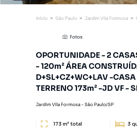
Início
São Paulo
Jardim Vila Formosa
Fotos
OPORTUNIDADE - 2 CASAS
- 120m² ÁREA CONSTRUÍDA 
D+SL+CZ+WC+LAV -CASA 2 
TERRENO 173m² -JD VF - S
Jardim Vila Formosa
-
São Paulo
/
SP
173 m²
total
3
q