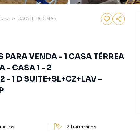
Casa
CA0711_ROCMAR
 PARA VENDA - 1 CASA TÉRREA
- CASA 1 - 2
- 1 D SUITE+SL+CZ+LAV -
P
uartos
2
banheiros