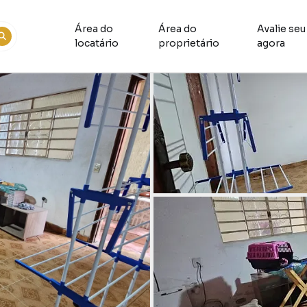
Área do
Área do
Avalie seu
locatário
proprietário
agora