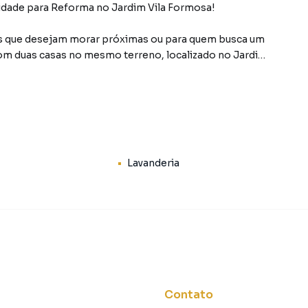
dade para Reforma no Jardim Vila Formosa!
ias que desejam morar próximas ou para quem busca um
com duas casas no mesmo terreno, localizado no Jardim
zação conforme sua necessidade.
, o imóvel oferece versatilidade e excelente
opção tanto para moradia quanto para renda com
Lavanderia
ozinha, 1 banheiro, lavanderia e estrutura com estuque,
 possibilidades de modernização.
deria, quintal e estrutura em laje, proporcionando mais
rias.
deixar do seu jeito, aproveitando uma excelente
Contato