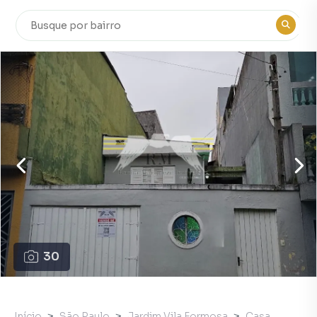
30
Início
São Paulo
Jardim Vila Formosa
Casa