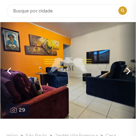
29
Início
São Paulo
Jardim Vila Formosa
Casa