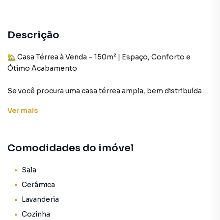
Descrição
🏡 Casa Térrea à Venda – 150m² | Espaço, Conforto e
Ótimo Acabamento
Se você procura uma casa térrea ampla, bem distribuída e
pronta para morar, esta é a oportunidade perfeita!
Ver
mais
Com 150m² de área total, o imóvel oferece ambientes
confortáveis, funcionais e um excelente padrão de
acabamento, ideal para famílias que valorizam praticidade
Comodidades do imóvel
e qualidade de vida.
✨ Características do Imóvel:
Sala
Cerâmica
4 dormitórios espaçosos, proporcionando conforto e
Lavanderia
privacidade para toda a família.
Cozinha