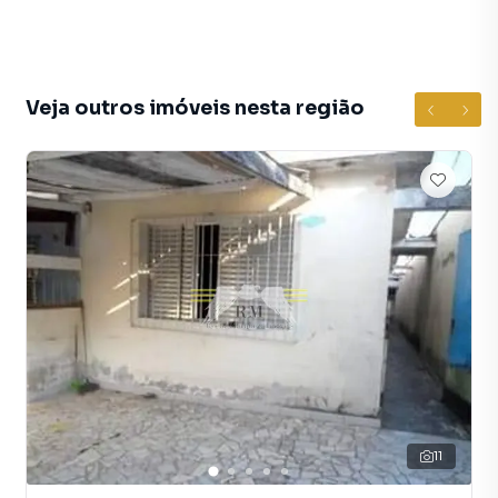
Sala aconchegante, ideal para momentos de descanso e
convivência.
Cozinha funcional, com ótimo espaço para o dia a dia.
Veja outros imóveis nesta região
2 banheiros, bem distribuídos, garantindo praticidade à
rotina.
Lavanderia, trazendo mais organização e comodidade.
Corredor lateral, favorecendo ventilação, iluminação
natural e acesso independente.
1 vaga de garagem, com fácil acesso.
🏠 Acabamento e Diferenciais:
Ótimo acabamento em todos os ambientes.
11