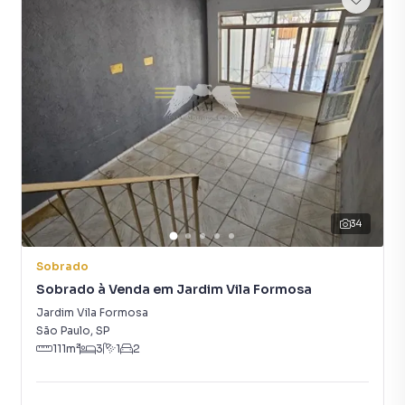
empreendimentos em construção ou lançamentos na
planta em Jardim Vila Formosa e em outras regiões de São
Paulo. Aqui você encontra milhares de ofertas para
encontrar o imóvel que mais combina com seu estilo de
vida.
Negocie seu imóvel de forma totalmente online, com
segurança e tranquilidade. Na Rocha Marqueze Imóveis
você consegue comprar ou alugar um imóvel em São Paulo
mesmo não estando na cidade e com a praticidade de
fazer tudo online, direto do seu computador ou
34
smartphone. Nós criamos soluções inovadoras para
simplificar a relação de proprietários, inquilinos e
Sobrado
compradores com o mercado imobiliário.
Sobrado à Venda em Jardim Vila Formosa
Jardim Vila Formosa
Anuncie seu imóvel! É fácil, rápido e gratuito! A Rocha
São Paulo
,
SP
Marqueze Imóveis é uma imobiliária digital com imóveis
111
m²
3
1
2
em diversas cidades do Brasil, incluindo São Paulo.
Na Rocha Marqueze Imóveis você consegue vender ou