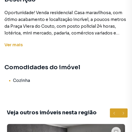
Oportunidade! Venda residencial .Casa maravilhosa, com
ótimo acabamento e localização incrível, a poucos metros
da Praça Viera do Couto, com posto policial 24 horas,
lotérica, mini mercado, padaria, comércios variados e
linhas de ônibus diversas. Ligue e agende uma visita ainda
Ver
mais
hoje com um dos nossos corretores, temos essa e outras
ofertas esperando por você!
Comodidades do imóvel
Casa para Venda em região valorizada do bairro Jardim Vila
Formosa, em São Paulo. Não encontrou o que procurava
Cozinha
ou deseja mais informações sobre Casa em São Paulo?
Entre em contato com nossa equipe pelo telefone (11)
2918-4000.
Veja outros imóveis nesta região
A Rocha Marqueze Imóveis tem mais opções de
apartamentos, casas residenciais e comerciais, sobrados,
terrenos, lojas e barracões para venda ou locação, além de