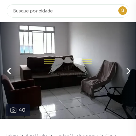
40
Início
São Paulo
Jardim Vila Formosa
Casa