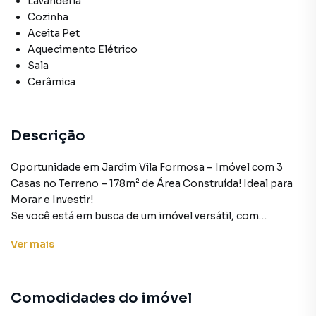
Lavanderia
Cozinha
Aceita Pet
Aquecimento Elétrico
Sala
Cerâmica
Descrição
Oportunidade em Jardim Vila Formosa – Imóvel com 3
Casas no Terreno – 178m² de Área Construída! Ideal para
Morar e Investir!
Se você está em busca de um imóvel versátil, com
excelente localização e potencial para renda, esta é a sua
Ver
mais
chance! Apresentamos um imóvel no Jardim Vila Formosa,
com 3 residências no mesmo terreno, somando 178m² de
área construída. Perfeito para famílias grandes, para quem
Comodidades do imóvel
deseja morar e alugar ao mesmo tempo, ou para
investidores.