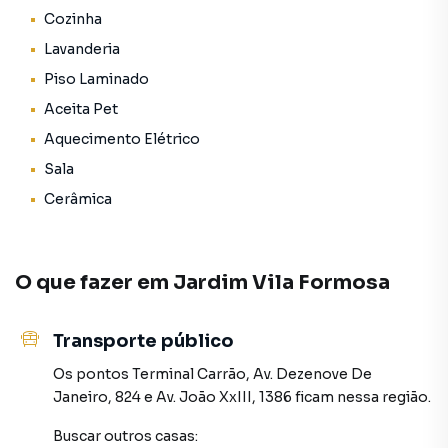
Cozinha
O terreno é bem aproveitado, com estrutura sólida, ótimo
Lavanderia
acabamento e ótima localização, em região com comércio
Piso Laminado
variado, escolas, mercados e linhas de transporte coletivo.
Aceita Pet
Distribuição das residências: conforto e funcionalidade
Aquecimento Elétrico
Sala
Casa 1:
Cerâmica
A primeira casa oferece um excelente espaço com:
2 dormitórios
O que fazer em
Jardim Vila Formosa
Sala
Transporte público
Cozinha funcional
Os pontos
Terminal Carrão
,
Av. Dezenove De
1 banheiro
Janeiro, 824
e
Av. João XxIII, 1386
ficam nessa região.
Lavanderia
Buscar outros
casas
: