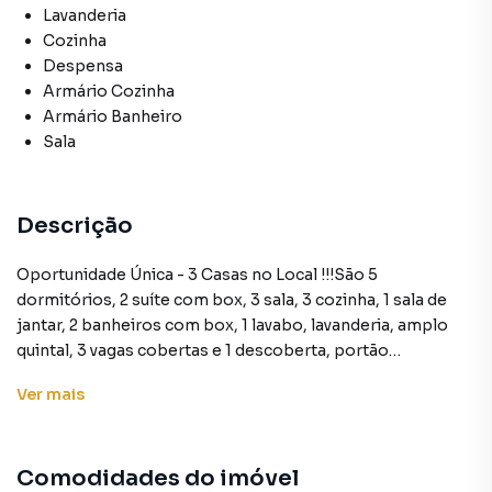
Lavanderia
Cozinha
Despensa
Armário Cozinha
Armário Banheiro
Sala
Descrição
Oportunidade Única - 3 Casas no Local !!!São 5
dormitórios, 2 suíte com box, 3 sala, 3 cozinha, 1 sala de
jantar, 2 banheiros com box, 1 lavabo, lavanderia, amplo
quintal, 3 vagas cobertas e 1 descoberta, portão
eletrônico. Ótimo acabamento, grafiato, pedra madeira,
Ver
mais
piso cerâmica.Entre em contato e agende uma visita com
nossos corretores.Imagens Ilustrativas, sujeitas á
alteração sem aviso prévio.
Comodidades do imóvel