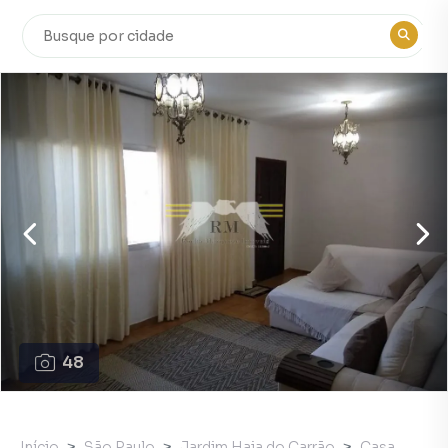
48
Início
São Paulo
Jardim Haia do Carrão
Casa