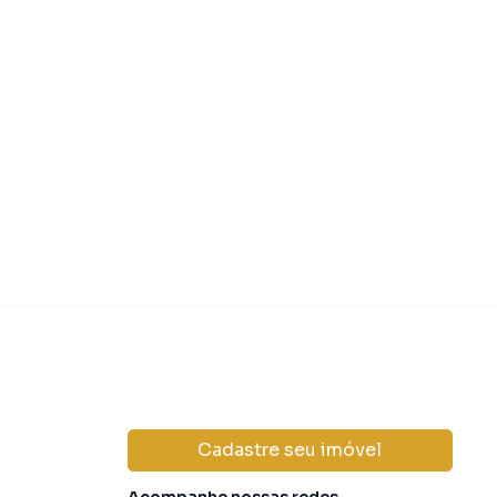
44
m²
2
1
45
m²
2
1
 290.000,00
R$ 330.00
Venda
domínio
R$ 230,00
·
IPTU
R$ 125,00
Condomínio
R$ 
Cadastre seu imóvel