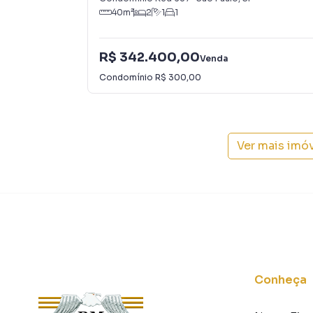
40
m²
2
1
1
R$ 342.400,00
Venda
Condomínio
R$ 300,00
Ver mais imó
Conheça