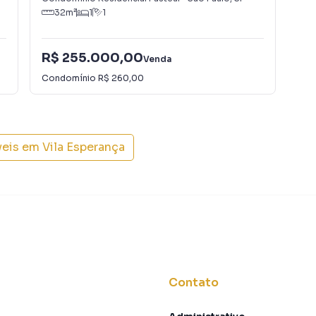
32
m²
1
1
R$ 255.000,00
R$
Venda
Condomínio
R$ 260,00
Con
veis em
Vila Esperança
Contato