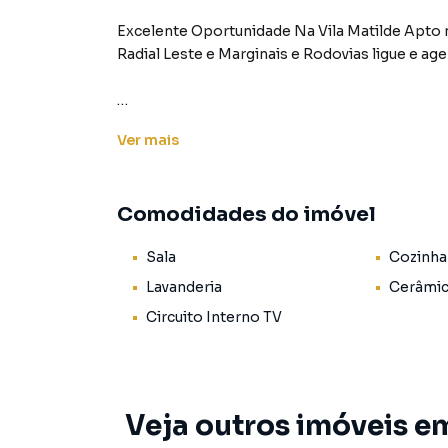
Excelente Oportunidade Na Vila Matilde Apto 
Radial Leste e Marginais e Rodovias ligue e age
Ver
mais
Apartamento para Venda em região valorizada 
o que procurava ou deseja mais informações 
com nossa equipe pelo telefone (11) 2918-400
Comodidades do imóvel
A Rocha Marqueze Imóveis tem mais opções de
Sala
Cozinha
sobrados, terrenos, lojas e barracões para 
construção ou lançamentos na planta em Vila 
Lavanderia
Cerâmi
encontra milhares de ofertas para encontrar o
Circuito Interno TV
Negocie seu imóvel de forma totalmente onlin
Imóveis você consegue comprar ou alugar um 
com a praticidade de fazer tudo online, dire
Veja outros imóveis e
soluções inovadoras para simplificar a relaçã
mercado imobiliário.