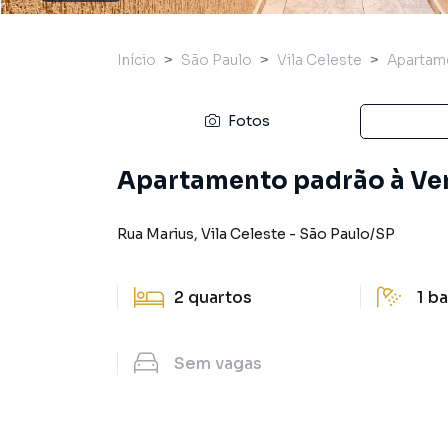
Início
São Paulo
Vila Celeste
Apartam
Fotos
Apartamento padrão à Vend
Rua Marius
,
Vila Celeste
-
São Paulo
/
SP
2
quartos
1
ba
Sem
vagas