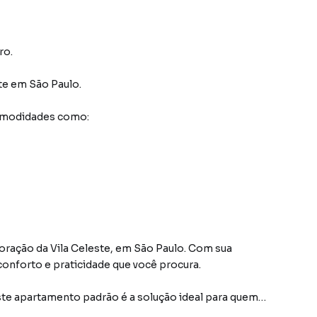
ro.
te
em São Paulo
.
comodidades como:
ação da Vila Celeste, em São Paulo. Com sua
onforto e praticidade que você procura.
 este apartamento padrão é a solução ideal para quem
 ou um novo lar. Sua planta bem aproveitada e layout