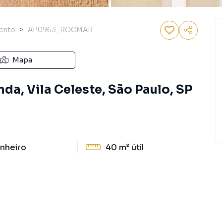
ento
AP0963_ROCMAR
Mapa
a, Vila Celeste, São Paulo, SP
nheiro
40 m²
útil