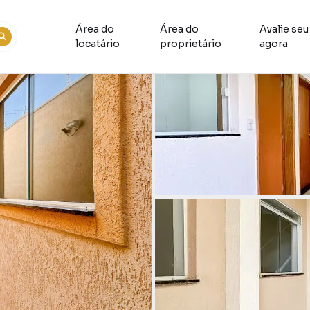
Área do
Área do
Avalie seu
locatário
proprietário
agora