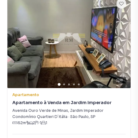
18
Apartamento
Apartamento à Venda em Jardim Imperador
Avenida Ouro Verde de Minas
,
Jardim Imperador
Condomínio Quartieri D´itália
·
São Paulo
,
SP
52
m²
2
1
1