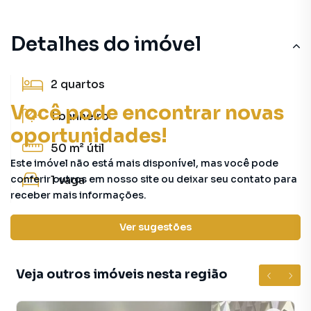
Detalhes do imóvel
2
quartos
Você pode encontrar novas
1
banheiro
oportunidades!
50 m²
útil
Este imóvel não está mais disponível, mas você pode
conferir outros em nosso site ou deixar seu contato para
1
vaga
receber mais informações.
Características principais
Ver sugestões
Veja outros imóveis nesta região