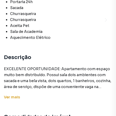
Portaria 24h
Sacada
Churrasqueira
Churrasqueira
Aceita Pet
Sala de Academia
Aquecimento Elétrico
Descrição
EXCELENTE OPORTUNIDADE: Apartamento com espaço
muito bem distribuído. Possui sala dois ambientes com
sacada e uma bela vista, dois quartos, 1 banheiros, cozinha,
área de serviço, dispõe de uma conveniente vaga na
garagem, coberta e fixa .Agora, no tocando ao
Ver
mais
condomínio, comporta academia de ginástica,
churrasqueira, Playground para as crianças, quadra
poliesportiva, salão de festas. Tem também fácil acesso a