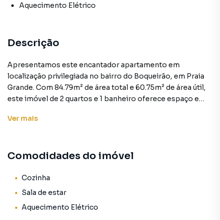
Aquecimento Elétrico
Descrição
Apresentamos este encantador apartamento em
localização privilegiada no bairro do Boqueirão, em Praia
Grande. Com 84.79m² de área total e 60.75m² de área útil,
este imóvel de 2 quartos e 1 banheiro oferece espaço e
conforto para uma ótima moradia.
Ver
mais
Ao entrar, você será recebido por uma sala de estar
aconchegante e moderna, com decoração minimalista e
Comodidades do imóvel
TV de tela grande. A cozinha, por sua vez, é equipada com
eletrodomésticos e utensílios, proporcionando
praticidade no dia a dia.
Cozinha
Sala de estar
O apartamento conta com diversas comodidades, como
Aquecimento Elétrico
aquecimento elétrico, que garante conforto durante os