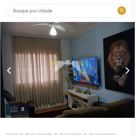
8
Início
Praia Grande
Boqueirão
Apartamento