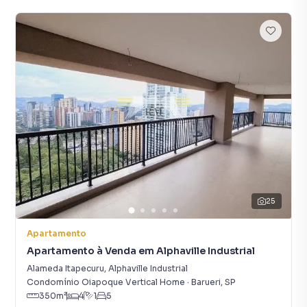
25
Apartamento
Apartamento à Venda em Alphaville Industrial
Alameda Itapecuru
,
Alphaville Industrial
Condomínio Oiapoque Vertical Home
·
Barueri
,
SP
350
m²
4
1
5