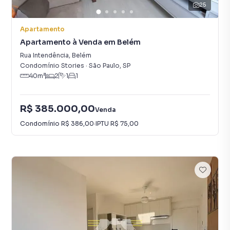
25
Apartamento
Apartamento à Venda em Belém
Rua Intendência
,
Belém
Condomínio Stories
·
São Paulo
,
SP
40
m²
2
1
1
R$ 385.000,00
Venda
Condomínio
R$ 386,00
·
IPTU
R$ 75,00