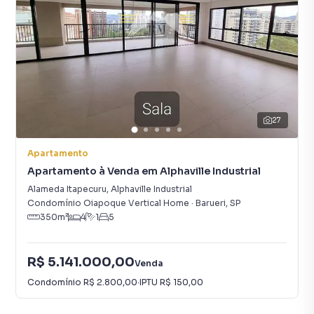
27
Apartamento
Apartamento à Venda em Alphaville Industrial
Alameda Itapecuru
,
Alphaville Industrial
Condomínio Oiapoque Vertical Home
·
Barueri
,
SP
350
m²
4
1
5
R$ 5.141.000,00
Venda
Condomínio
R$ 2.800,00
·
IPTU
R$ 150,00