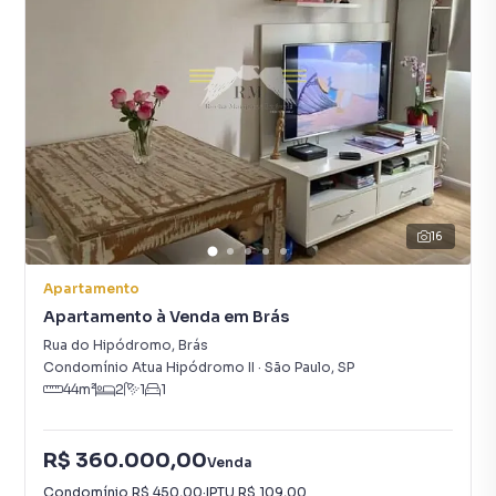
16
Apartamento
Apartamento à Venda em Brás
Rua do Hipódromo
,
Brás
Condomínio Atua Hipódromo II
·
São Paulo
,
SP
44
m²
2
1
1
R$ 360.000,00
Venda
Condomínio
R$ 450,00
·
IPTU
R$ 109,00