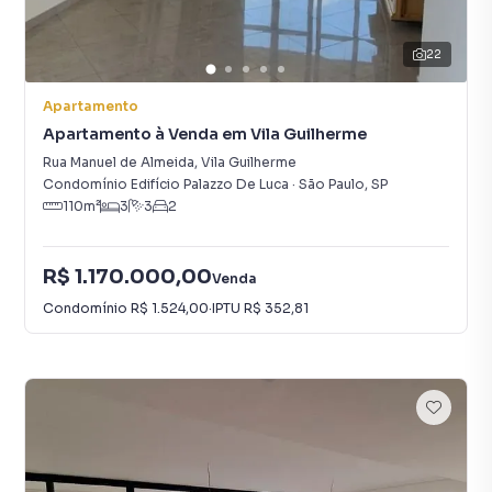
22
Apartamento
Apartamento à Venda em Vila Guilherme
Rua Manuel de Almeida
,
Vila Guilherme
Condomínio Edifício Palazzo De Luca
·
São Paulo
,
SP
110
m²
3
3
2
R$ 1.170.000,00
Venda
Condomínio
R$ 1.524,00
·
IPTU
R$ 352,81