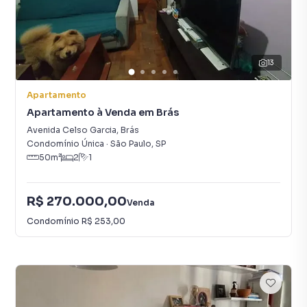
13
Apartamento
Apartamento à Venda em Brás
Avenida Celso Garcia
,
Brás
Condomínio Única
·
São Paulo
,
SP
50
m²
2
1
R$ 270.000,00
Venda
Condomínio
R$ 253,00