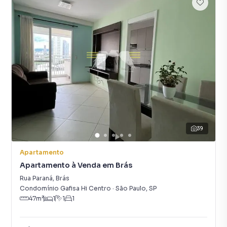
39
Apartamento
Apartamento à Venda em Brás
Rua Paraná
,
Brás
Condomínio Gafisa Hi Centro
·
São Paulo
,
SP
47
m²
1
1
1