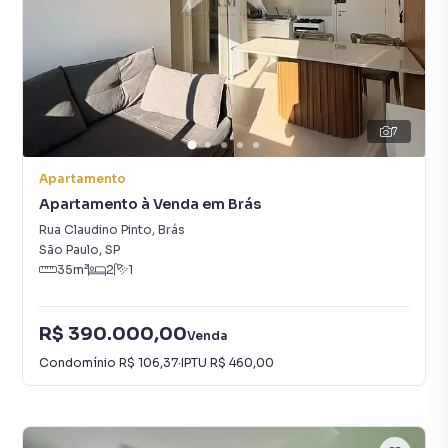
7
Apartamento
Apartamento à Venda em Brás
Rua Claudino Pinto
,
Brás
São Paulo
,
SP
35
m²
2
1
R$ 390.000,00
Venda
Condomínio
R$ 106,37
·
IPTU
R$ 460,00