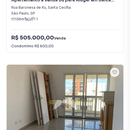
Apartamento à Venda ou para Alugar em Santa
Cecília
Rua Baronesa de Itu
,
Santa Cecília
São Paulo
,
SP
36
m²
1
1
R$ 505.000,00
Venda
Condomínio
R$ 600,00