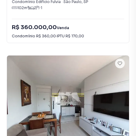
Condomínio Edifício Fulvia
·
São Paulo
,
SP
102
m²
2
1
R$ 360.000,00
Venda
Condomínio
R$ 360,00
·
IPTU
R$ 170,00