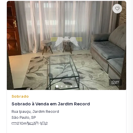
27
Sobrado
Sobrado à Venda em Jardim Record
Rua Ipauçu
,
Jardim Record
São Paulo
,
SP
210
m²
3
1
2