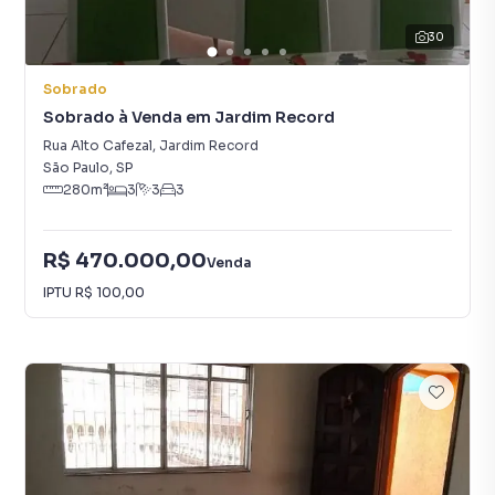
30
Sobrado
Sobrado à Venda em Jardim Record
Rua Alto Cafezal
,
Jardim Record
São Paulo
,
SP
280
m²
3
3
3
R$ 470.000,00
Venda
IPTU
R$ 100,00