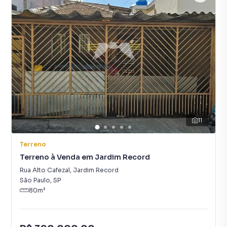
11
Terreno
Terreno à Venda em Jardim Record
Rua Alto Cafezal
,
Jardim Record
São Paulo
,
SP
80
m²