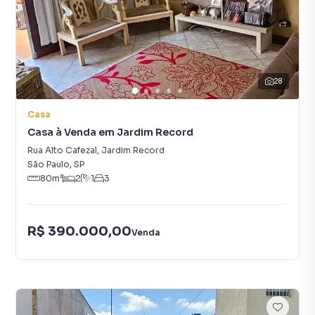
28
Casa
Casa à Venda em Jardim Record
Rua Alto Cafezal
,
Jardim Record
São Paulo
,
SP
80
m²
2
1
3
R$ 390.000,00
Venda