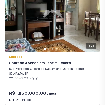
23
Sobrado
Sobrado à Venda em Jardim Record
Rua Professor Cícero de Sá Ramalho
,
Jardim Record
São Paulo
,
SP
160
m²
3
3
8
R$ 1.260.000,00
Venda
IPTU
R$ 620,00