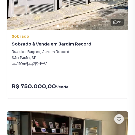
22
Sobrado
Sobrado à Venda em Jardim Record
Rua dos Bugres
,
Jardim Record
São Paulo
,
SP
110
m²
2
1
2
R$ 750.000,00
Venda