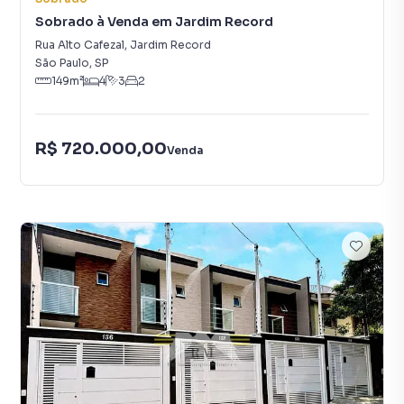
Sobrado à Venda em Jardim Record
Rua Alto Cafezal
,
Jardim Record
São Paulo
,
SP
149
m²
4
3
2
R$ 720.000,00
Venda