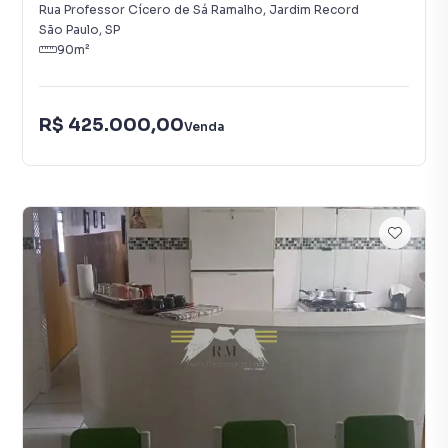
Rua Professor Cícero de Sá Ramalho
,
Jardim Record
São Paulo
,
SP
90
m²
R$ 425.000,00
Venda