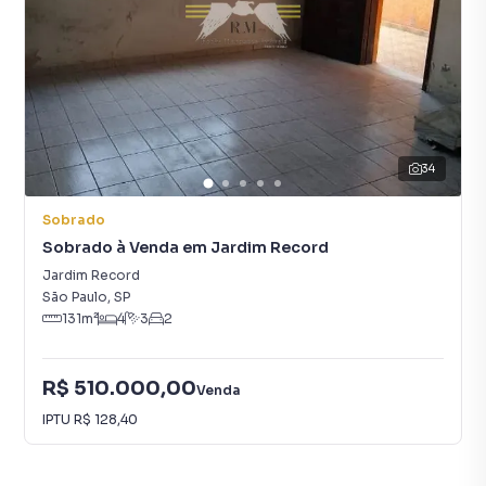
34
Sobrado
Sobrado à Venda em Jardim Record
Jardim Record
São Paulo
,
SP
131
m²
4
3
2
R$ 510.000,00
Venda
IPTU
R$ 128,40