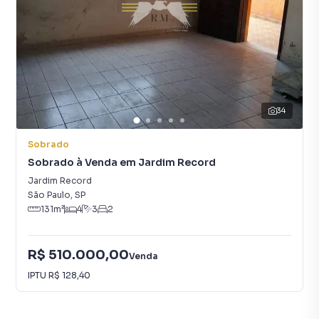
34
Sobrado
Sobrado à Venda em Jardim Record
Jardim Record
São Paulo
,
SP
131
m²
4
3
2
R$ 510.000,00
Venda
IPTU
R$ 128,40