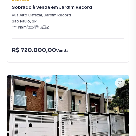
Sobrado à Venda em Jardim Record
Rua Alto Cafezal
,
Jardim Record
São Paulo
,
SP
149
m²
4
3
2
R$ 720.000,00
Venda