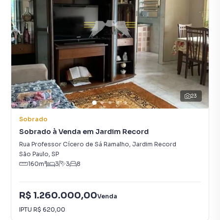
23
Sobrado
Sobrado à Venda em Jardim Record
Rua Professor Cícero de Sá Ramalho
,
Jardim Record
São Paulo
,
SP
160
m²
3
3
8
R$ 1.260.000,00
Venda
IPTU
R$ 620,00