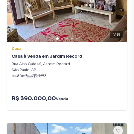
28
Casa
Casa à Venda em Jardim Record
Rua Alto Cafezal
,
Jardim Record
São Paulo
,
SP
80
m²
2
1
3
R$ 390.000,00
Venda