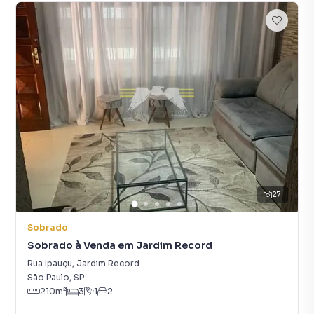
27
Sobrado
Sobrado à Venda em Jardim Record
Rua Ipauçu
,
Jardim Record
São Paulo
,
SP
210
m²
3
1
2