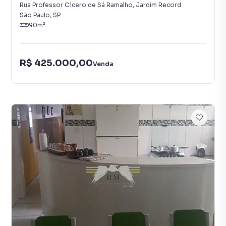
Rua Professor Cícero de Sá Ramalho
,
Jardim Record
São Paulo
,
SP
90
m²
R$ 425.000,00
Venda