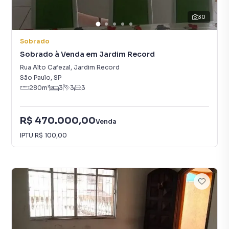
30
Sobrado
Sobrado à Venda em Jardim Record
Rua Alto Cafezal
,
Jardim Record
São Paulo
,
SP
280
m²
3
3
3
R$ 470.000,00
Venda
IPTU
R$ 100,00