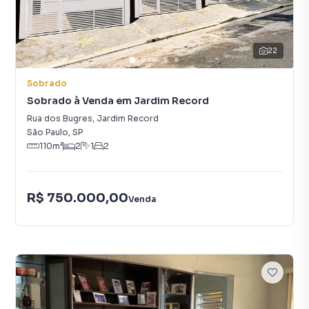
22
Sobrado
Sobrado à Venda em Jardim Record
Rua dos Bugres
,
Jardim Record
São Paulo
,
SP
110
m²
2
1
2
R$ 750.000,00
Venda