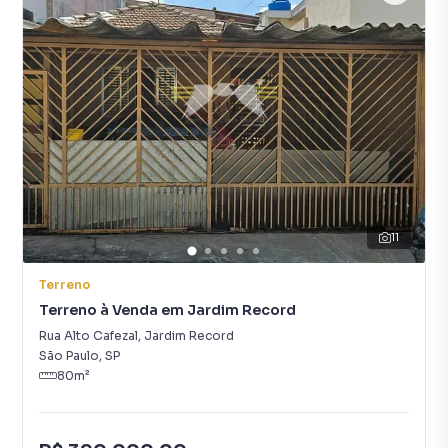
11
Terreno
Terreno à Venda em Jardim Record
Rua Alto Cafezal
,
Jardim Record
São Paulo
,
SP
80
m²